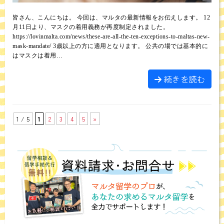
皆さん、こんにちは。 今回は、マルタの最新情報をお伝えします。 12
月11日より、マスクの着用義務が再度制定されました。
https://lovinmalta.com/news/these-are-all-the-ten-exceptions-to-maltas-new-
mask-mandate/ 3歳以上の方に適用となります。 公共の場では基本的に
はマスクは着用…
続きを読む
1 / 5
1
2
3
4
5
»