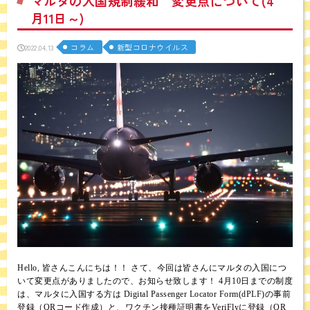
マルタの入国規制緩和 変更点について(4
月11日～)
コラム
新型コロナウイルス
2022.04.13
Hello, 皆さんこんにちは！！ さて、今回は皆さんにマルタの入国につ
いて変更点がありましたので、お知らせ致します！ 4月10日までの制度
は、マルタに入国する方は Digital Passenger Locator Form(dPLF)の事前
登録（QRコード作成）と、ワクチン接種証明書をVeriFlyに登録（QR