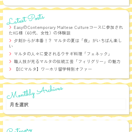
Latest Posts
EasyのContemporary Maltese Cultureコースに参加され
たKG様（60代、女性）の体験談
夕刻からが本番！？ マルタの夏は「夜」がいちばん楽し
い
マルタの人々に愛されるウサギ料理「フェネック」
職人技が光るマルタの伝統工芸「フィリグリー」の魅力
【ECマルタ】ワーホリ留学特別オファー
Monthly Archives
Monthly
Archives
Category