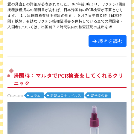
置の見直しの詳細が公表されました。 9/7午前0時より、ワクチン3回目
接種接種済みの証明書があれば、日本帰国前のPCR検査が不要となり
ます。 １．出国前検査証明提出の見直し ９月７日午前０時（日本時
間）以降、有効なワクチン接種証明書を保持している全ての帰国者・
入国者については、出国前７２時間以内の検査証明の提出を求…
続きを読む
帰国時：マルタでPCR検査をしてくれるクリ
ニック
コラム
新型コロナウイルス
留学虎の巻
2022.08.18