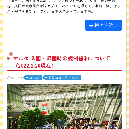
ら日本へ入国する方に対して、空港検疫で実施している手続の一部
を、入国者健康居所確認アプリ（MySOS）を通じて、事前に済ませる
ことができる制度」です。 日本人であっても日本帰…
続きを読む
マルタ 入国・帰国時の規制緩和について
（2022.2.26現在）
コラム
新型コロナウイルス
2022.02.27