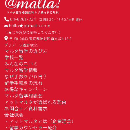
03-6261-2341
毎日9:30～18:30/土日定休
hello★atmalta.com
（★は半角＠に変換してください）
〒150-0043 東京都渋谷区道玄坂1-15-3
プリメーラ道玄坂225
マルタ留学の選び方
学校一覧
みんなの口コミ
マルタ留学情報
なぜ手数料が０円？
留学手続きの流れ
お得なキャンペーン
マルタ留学相談会
アットマルタが選ばれる理由
お問合せ／資料請求
会社概要
・
アットマルタとは（企業理念）
・
留学カウンセラー紹介