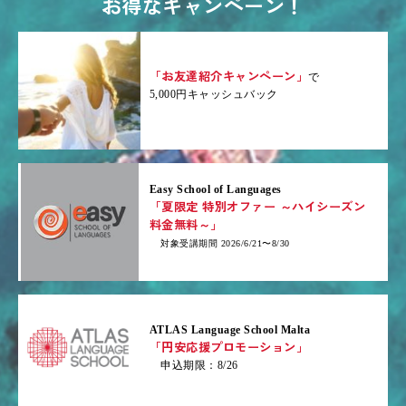
お得なキャンペーン！
「お友達紹介キャンペーン」
で
5,000円キャッシュバック
Easy School of Languages
「夏限定 特別オファー ～ハイシーズン
料金無料～」
対象受講期間 2026/6/21〜8/30
ATLAS Language School Malta
「円安応援プロモーション」
申込期限：8/26