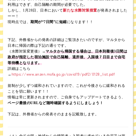
利用はできず、自己隔離の期間が必要でした。
しかし、1月28日、日本において
新たな水際対策措置
が発表されました
ーー！
現時点では、
期間が“7日間”に短縮
になります！！
下記、外務省からの発表の詳細はご覧頂きたいのですが、マルタから
日本に帰国の際は下記の通りです。
（水際対策変更後）→
マルタから帰国する場合は、日本到着後3日間は
政府が指定した宿泊施設で自己隔離、退所後、入国後７日目まで自宅
等待機となります。
詳細はこちら
https://www.anzen.mofa.go.jp/covid19/pdf2/0128_list.pdf
→
規制が少しずつ緩和されていますので、これが今後さらに緩和される
ことを切に願います！！
情報は常に更新されますので、ご自身でもアップデートできるよう、
ページ最後のURLなど随時確認するようにしましょう！
下記は、外務省からの発表そのままを記載致します。
（１）全ての国・地域からの帰国者・入国者に求めている自宅又は宿