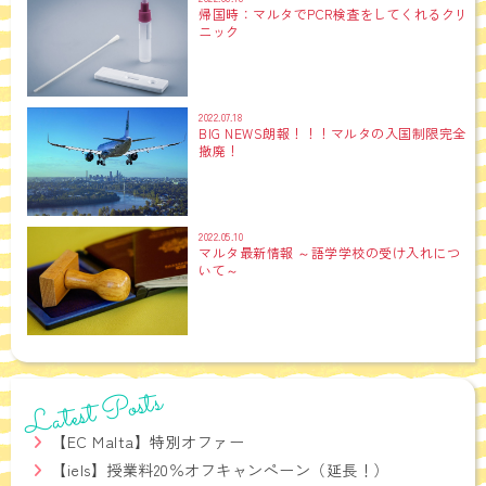
帰国時：マルタでPCR検査をしてくれるクリ
ニック
2022.07.18
BIG NEWS朗報！！！マルタの入国制限完全
撤廃！
2022.05.10
マルタ最新情報 ～語学学校の受け入れにつ
いて～
Latest Posts
【EC Malta】特別オファー
【iels】授業料20％オフキャンペーン（延長！）