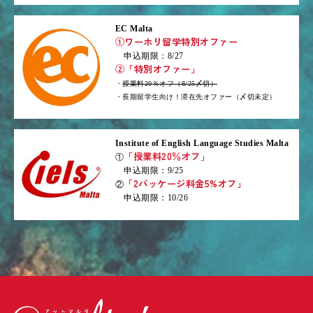
EC Malta
①ワーホリ留学特別オファー
申込期限：8/27
②「特別オファー」
・
授業料20％オフ（8/25〆切）
・長期留学生向け！滞在先オファー（〆切未定）
Institute of English Language Studies Malta
「授業料20％オフ」
①
申込期限：9/25
「2パッケージ料金5%オフ」
②
申込期限：10/26