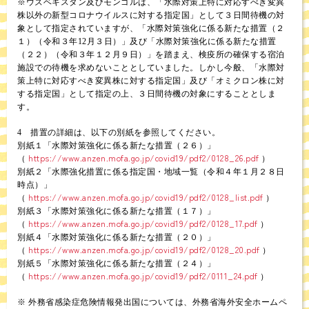
※ウズベキスタン及びモンゴルは、「水際対策上特に対応すべき変異
株以外の新型コロナウイルスに対する指定国」として３日間待機の対
象として指定されていますが、「水際対策強化に係る新たな措置（２
１）（令和３年12月３日）」及び「水際対策強化に係る新たな措置
（２２）（令和３年１２月９日）」を踏まえ、検疫所の確保する宿泊
施設での待機を求めないこととしていました。しかし今般、「水際対
策上特に対応すべき変異株に対する指定国」及び「オミクロン株に対
する指定国」として指定の上、３日間待機の対象にすることとしま
す。
4 措置の詳細は、以下の別紙を参照してください。
別紙１「水際対策強化に係る新たな措置（２６）」
https://www.anzen.mofa.go.jp/covid19/pdf2/0128_26.pdf
（
）
別紙２「水際強化措置に係る指定国・地域一覧（令和４年１月２８日
時点）」
https://www.anzen.mofa.go.jp/covid19/pdf2/0128_list.pdf
（
）
別紙３「水際対策強化に係る新たな措置（１７）」
https://www.anzen.mofa.go.jp/covid19/pdf2/0128_17.pdf
（
）
別紙４「水際対策強化に係る新たな措置（２０）」
https://www.anzen.mofa.go.jp/covid19/pdf2/0128_20.pdf
（
）
別紙５「水際対策強化に係る新たな措置（２４）」
https://www.anzen.mofa.go.jp/covid19/pdf2/0111_24.pdf
（
）
※ 外務省感染症危険情報発出国については、外務省海外安全ホームペ