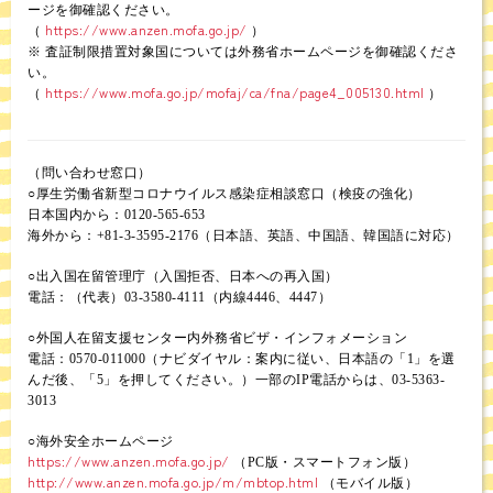
ージを御確認ください。
https://www.anzen.mofa.go.jp/
（
）
※ 査証制限措置対象国については外務省ホームページを御確認くださ
い。
https://www.mofa.go.jp/mofaj/ca/fna/page4_005130.html
（
）
（問い合わせ窓口）
○厚生労働省新型コロナウイルス感染症相談窓口（検疫の強化）
日本国内から：0120-565-653
海外から：+81-3-3595-2176（日本語、英語、中国語、韓国語に対応）
○出入国在留管理庁（入国拒否、日本への再入国）
電話：（代表）03-3580-4111（内線4446、4447）
○外国人在留支援センター内外務省ビザ・インフォメーション
電話：0570-011000（ナビダイヤル：案内に従い、日本語の「1」を選
んだ後、「5」を押してください。）一部のIP電話からは、03-5363-
3013
○海外安全ホームページ
https://www.anzen.mofa.go.jp/
（PC版・スマートフォン版）
http://www.anzen.mofa.go.jp/m/mbtop.html
（モバイル版）