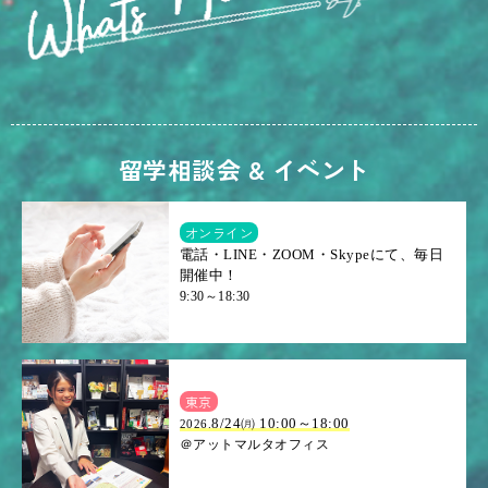
留学相談会 & イベント
オンライン
電話・LINE・ZOOM・Skypeにて、毎日
開催中！
9:30～18:30
東京
8/24㈪ 10:00～18:00
2026.
＠アットマルタオフィス