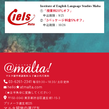
Institute of English Language Studies Malta
「授業料20％オフ」
①
申込期限：9/25
「2パッケージ料金5%オフ」
②
申込期限：10/26
03-6261-2341
毎日9:30～18:30/土日定休
hello★atmalta.com
（★は半角＠に変換してください）
〒150-0043 東京都渋谷区道玄坂1-15-3
プリメーラ道玄坂225
マルタ留学の選び方