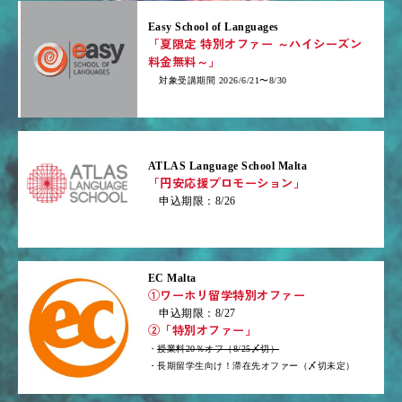
Easy School of Languages
「夏限定 特別オファー ～ハイシーズン
料金無料～」
対象受講期間 2026/6/21〜8/30
ATLAS Language School Malta
「円安応援プロモーション」
申込期限：8/26
EC Malta
①ワーホリ留学特別オファー
申込期限：8/27
②「特別オファー」
・
授業料20％オフ（8/25〆切）
・長期留学生向け！滞在先オファー（〆切未定）