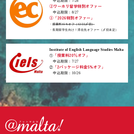
申込期限：7/28
②ワーホリ留学特別オファー
申込期限：8/27
③「2026特別オファー」
・
授業料15％オフ（12/22〆切）
・長期留学生向け！滞在先オファー（〆切未定）
Institute of English Language Studies Malta
「授業料20％オフ」
①
申込期限：7/27
「2パッケージ料金5%オフ」
②
申込期限：10/26