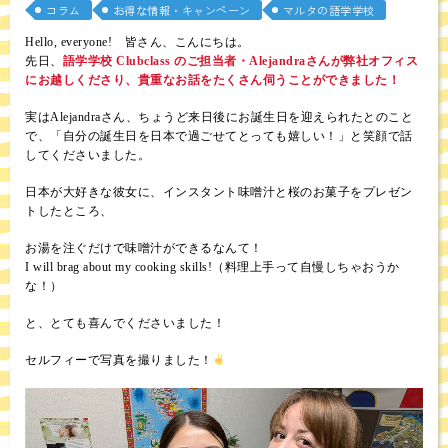
コラム
お得な情報・キャンペーン
マルタの語学学校
Hello, everyone! 皆さん、こんにちは。
先日、
語学学校 Clubclass のご担当者・Alejandraさんが弊社オフィス
にお越しくださり、貴重なお話をたくさん伺うことができました！
実はAlejandraさん、ちょうど来日後にお誕生日を迎えられたとのこと
で、「自分の誕生日を日本で過ごせてとっても嬉しい！」と笑顔で話
してくださいました。
日本が大好きな彼女に、インスタント味噌汁と桜のお菓子をプレゼン
トしたところ、
お湯を注ぐだけで味噌汁ができるなんて！
I will brag about my cooking skills!（料理上手って自慢しちゃおうか
な！）
と、とても喜んでくださいました！
セルフィーで写真を撮りました！