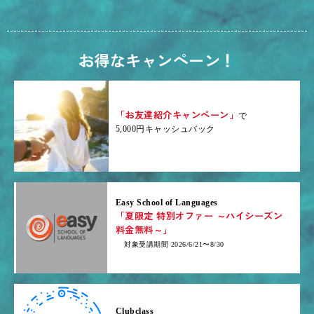
お得なキャンペーン！
「お友達紹介キャンペーン」
で
5,000円キャッシュバック
Easy School of Languages
「夏限定 特別オファー ～ハイシーズン
料金無料～」
対象受講期間 2026/6/21〜8/30
Clubclass