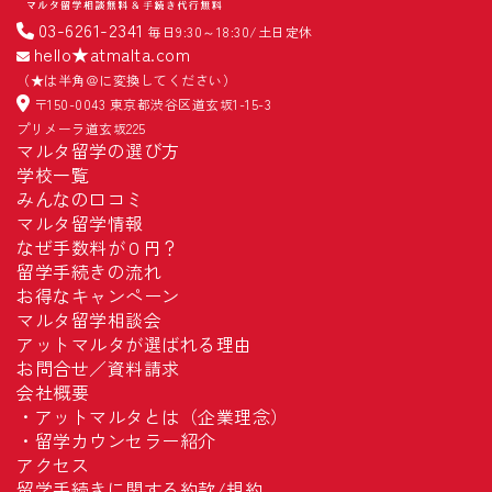
03-6261-2341
毎日9:30～18:30/土日定休
hello★atmalta.com
（★は半角＠に変換してください）
〒150-0043 東京都渋谷区道玄坂1-15-3
プリメーラ道玄坂225
マルタ留学の選び方
学校一覧
みんなの口コミ
マルタ留学情報
なぜ手数料が０円？
留学手続きの流れ
お得なキャンペーン
マルタ留学相談会
アットマルタが選ばれる理由
お問合せ／資料請求
会社概要
・
アットマルタとは（企業理念）
・
留学カウンセラー紹介
アクセス
留学手続きに関する約款/規約