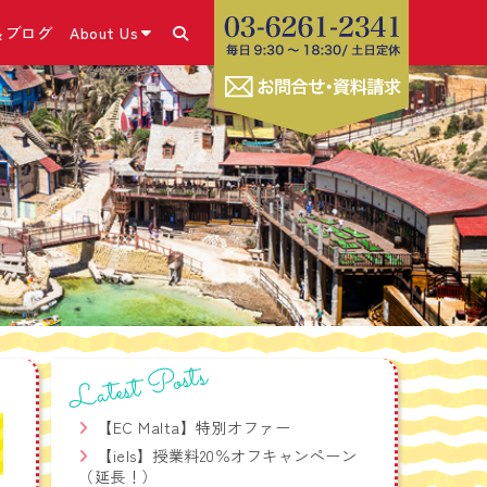
＆ブログ
About Us
あります！
＆ブログ・SNS
コース
きの流れ
こと
号）取得
✕体験談
ム
・申請方法
休み留学プログラム
グホリデービザ
ラム
お勧めの海外SIMカー
コース
Latest Posts
ビス
療相談サービス
【EC Malta】特別オファー
学生危機管理ワンストッ
【iels】授業料20％オフキャンペーン
（延長！）