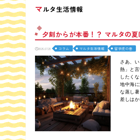
マ
ルタ生活情報
夕刻からが本番！？ マルタの
コラム
マルタ生活情報
留学虎の巻
2026.07.20
さあ、い
熱」と言
したくな
地中海に
な蒸し暑
差しはか