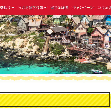
を選ぼう
マルタ留学情報
留学体験談
キャンペーン
コラム
国立マルタ大学 正規留学
マルタ留学について
お問合せ・アクセス・他
こんなコースも
留学の準備
マルタ留学コラム
マルタ大学について
マルタの気になる英語
お問合せ／資料請求
インターンシップ
マルタ留学の手続
コラム
マルタ留学の予算
アクセス
二カ国留学
出発までに必要な
ニュース
マルタの留学の選び方
留学手続きに関する約款/規約
MBA（経営学修士
マルタの留学保険
マルタ留学口コミ
おすすめ留学プラン
特定商取引法に基づく表記
親子留学プログラ
マルタの留学ビザ
イベント情報
マルタ留学生活１日の流れ
プライバシーポリシー
小中高生向け 夏
マルタのワーキン
Instagram
滞在先の種類
リンク集
シニア留学プログ
持ち物リスト
Facebook
日本から契約できる
語学学校一覧
サイトマップ
マルタ＋イタリア
Twitter
ド！
よくある質問Q＆A
外貨両替宅配サー
海外オンライン医
『YOKUMIRU』
『留学110番』留
プ支援サービス