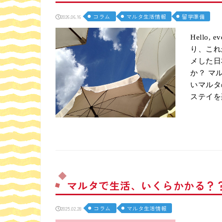
コラム
マルタ生活情報
留学準備
2026.06.16
Hello
り、これ
メした日
か？ マ
いマルタ
ステイを
マルタで生活、いくらかかる？？i
コラム
マルタ生活情報
2025.02.28