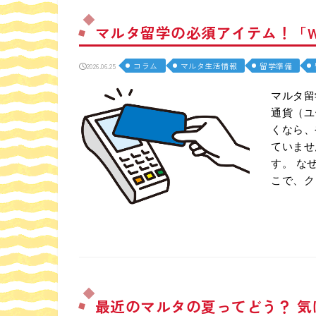
マルタ留学の必須アイテム！「W
コラム
マルタ生活情報
留学準備
2026.06.25
マルタ留
通貨（ユ
くなら、
ていませ
す。 な
こで、ク
最近のマルタの夏ってどう？ 