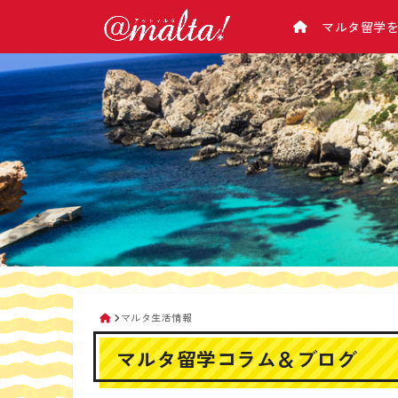
マルタ留学
学校から選ぶ
マルタについて
アットマルタとは
マルタ基本情報
マルタ語学学校一覧/比較
会社概要
（気候･治安･緊急･病院･電話のかけ方･チ
マルタ語学学校 料金表
企業理念
ップ･お金･電気･交通など）
マルタ留学の選び方
マルタの主要都市紹介
留学カウンセラー紹介
マルタの観光スポット
アットマルタが選ばれる理由
なぜ手数料が０円？
生活情報
留学手続きの流れ
マルタの空港
マルタ留学相談会
交通機関
タクシー＆便利アプリ
マルタ生活情報
携帯電話
マルタ留学コラム＆ブログ
マルタ滞在時のお金の管理
マルタのATMの使い方