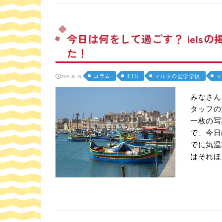
今日は何をして過ごす？ iel
た！
コラム
IELS
マルタの語学学校
マ
2026.06.29
みなさんこん
タッフの
一枚の写
で、今日
でに気温
はそれほ