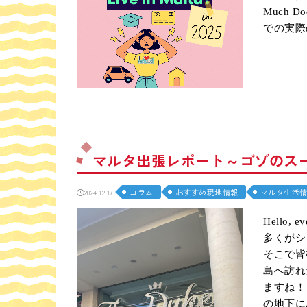
Much Do
での実際
マルタ出張レポート～ゴゾのス
コラム
おすすめ現地情報
マルタ生活
2024.12.17
Hello
多くがシ
そこで皆
島へ訪れ
ますね！
の地下に