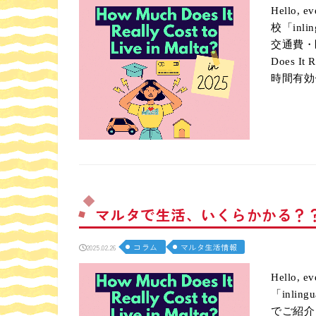
Hello
校「in
交通費・
Does It 
時間有効
マルタで生活、いくらかかる？？in
コラム
マルタ生活情報
2025.02.26
Hello
「inl
でご紹介