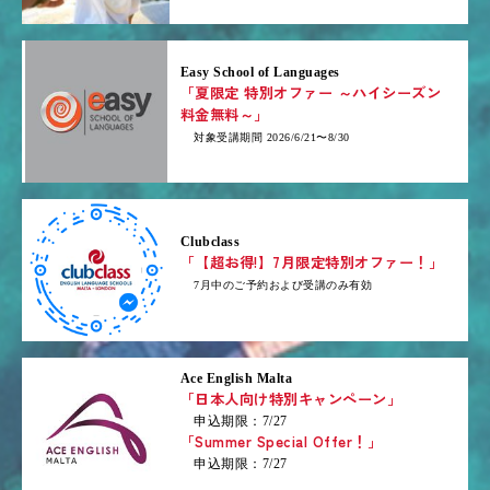
Easy School of Languages
「夏限定 特別オファー ～ハイシーズン
料金無料～」
対象受講期間 2026/6/21〜8/30
Clubclass
「【超お得!】7月限定特別オファー！」
7月中のご予約および受講のみ有効
Ace English Malta
「日本人向け特別キャンペーン」
申込期限：7/27
「Summer Special Offer！」
申込期限：7/27