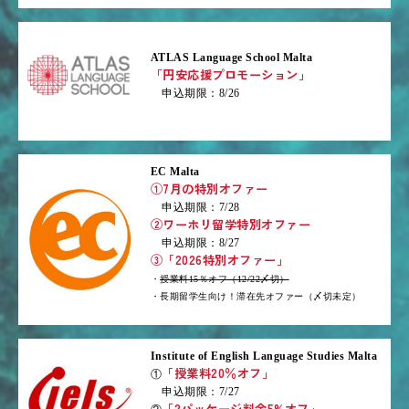
ATLAS Language School Malta
「円安応援プロモーション」
申込期限：8/26
EC Malta
①7月の特別オファー
申込期限：7/28
②ワーホリ留学特別オファー
申込期限：8/27
③「2026特別オファー」
・
授業料15％オフ（12/22〆切）
・長期留学生向け！滞在先オファー（〆切未定）
Institute of English Language Studies Malta
「授業料20％オフ」
①
申込期限：7/27
「2パッケージ料金5%オフ」