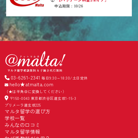
②
申込期限：10/26
03-6261-2341
毎日9:30～18:30/土日定休
hello★atmalta.com
（★は半角＠に変換してください）
〒150-0043 東京都渋谷区道玄坂1-15-3
プリメーラ道玄坂225
マルタ留学の選び方
学校一覧
みんなの口コミ
マルタ留学情報