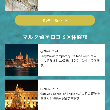
記事一覧へ
マルタ留学口コミ✕体験談
2026.07.24
EasyのContemporary Maltese Cultureコー
スに参加されたKG様（60代、女性）の体験
談
2026.02.02
Gateway School of Englishに7カ月の留学を
されたS.M様から留学体験談