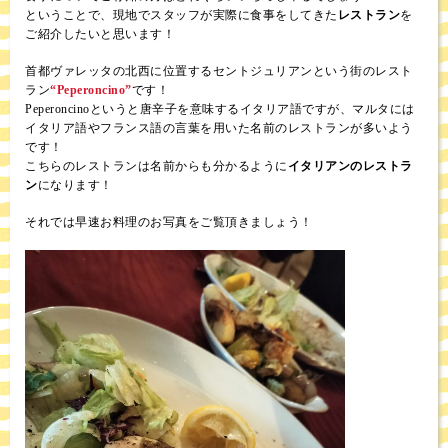
ということで、現地でスタッフが実際に食事をしてきた
レストラン
を
ご紹介したいと思います！
首都ヴァレッタの北西に位置するセントジュリアンという街のレスト
ラン
“Peperoncino”
です！
Peperoncinoというと唐辛子を意味するイタリア語ですが、マルタには
イタリア語やフランス語の言葉を用いた名前のレストランが多いよう
です！
こちらのレストランは名前からも分かるように
イタリアンのレストラ
ン
になります！
それでは早速お料理のお写真をご覧頂きましょう！