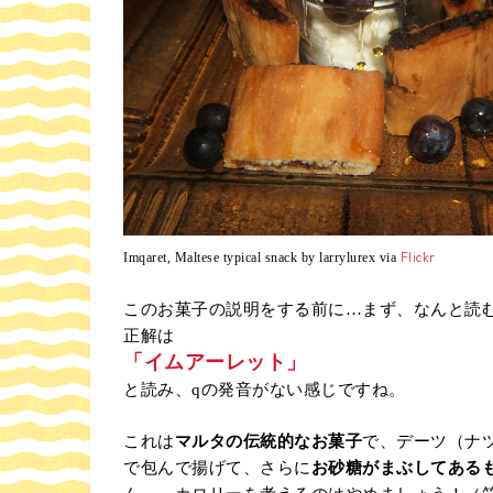
Flickr
Imqaret, Maltese typical snack by larrylurex via
このお菓子の説明をする前に…まず、なんと読
正解は
「イムアーレット」
と読み、qの発音がない感じですね。
これは
マルタの伝統的なお菓子
で、デーツ（ナ
で包んで揚げて、さらに
お砂糖がまぶしてある