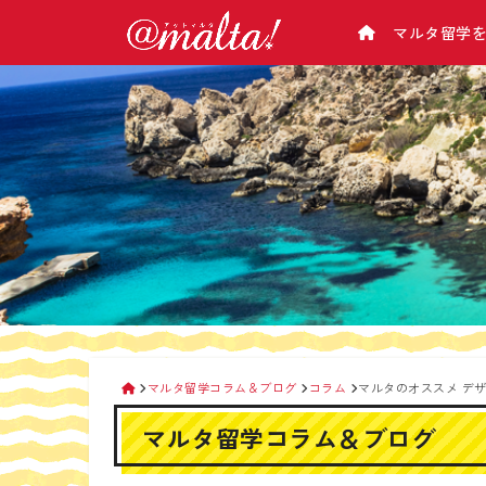
マルタ留学
学校から選ぶ
マルタについて
アットマルタとは
マルタ基本情報
マルタ語学学校一覧/比較
会社概要
（気候･治安･緊急･病院･電話のかけ方･チ
マルタ語学学校 料金表
企業理念
ップ･お金･電気･交通など）
マルタ留学の選び方
マルタの主要都市紹介
留学カウンセラー紹介
マルタの観光スポット
アットマルタが選ばれる理由
なぜ手数料が０円？
生活情報
留学手続きの流れ
マルタの空港
マルタ留学相談会
交通機関
タクシー＆便利アプリ
マルタ留学コラム＆ブログ
コラム
マルタのオススメ デ
携帯電話
マルタ留学コラム＆ブログ
マルタ滞在時のお金の管理
マルタのATMの使い方