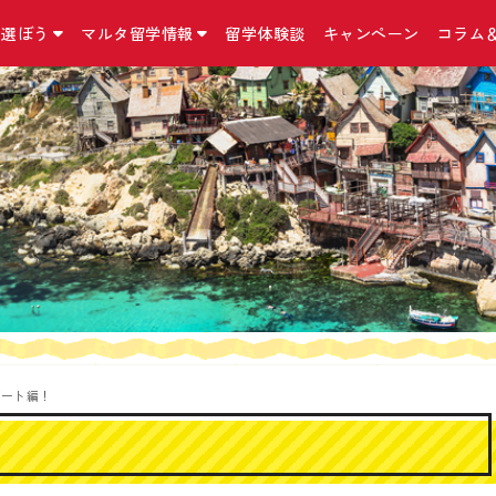
を選ぼう
マルタ留学情報
留学体験談
キャンペーン
コラム
国立マルタ大学 正規留学
マルタ留学について
お問合せ・アクセス・他
こんなコースも
留学の準備
マルタ留学コラム
マルタ大学について
マルタの気になる英語
お問合せ／資料請求
インターンシップ
マルタ留学の手続
コラム
マルタ留学の予算
アクセス
二カ国留学
出発までに必要な
ニュース
マルタの留学の選び方
留学手続きに関する約款/規約
MBA（経営学修士
マルタの留学保険
マルタ留学口コミ
おすすめ留学プラン
特定商取引法に基づく表記
親子留学プログラ
マルタの留学ビザ
イベント情報
マルタ留学生活１日の流れ
プライバシーポリシー
小中高生向け 夏
マルタのワーキン
Instagram
滞在先の種類
リンク集
シニア留学プログ
持ち物リスト
Facebook
日本から契約できる
語学学校一覧
サイトマップ
マルタ＋イタリア
Twitter
ド！
よくある質問Q＆A
外貨両替宅配サー
ザート編！
海外オンライン医
『YOKUMIRU』
『留学110番』留
プ支援サービス