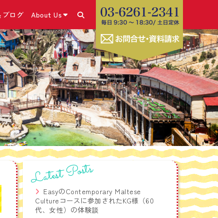
＆ブログ
About Us
あります！
＆ブログ・SNS
コース
きの流れ
こと
号）取得
✕体験談
ム
・申請方法
休み留学プログラム
グホリデービザ
ラム
お勧めの海外SIMカー
コース
Latest Posts
ビス
療相談サービス
EasyのContemporary Maltese
Cultureコースに参加されたKG様（60
学生危機管理ワンストッ
代、女性）の体験談