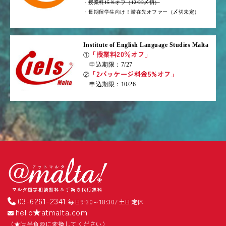
・
授業料15％オフ（12/22〆切）
・長期留学生向け！滞在先オファー（〆切未定）
Institute of English Language Studies Malta
「授業料20％オフ」
①
申込期限：7/27
「2パッケージ料金5%オフ」
②
申込期限：10/26
03-6261-2341
毎日9:30～18:30/土日定休
hello★atmalta.com
（★は半角＠に変換してください）