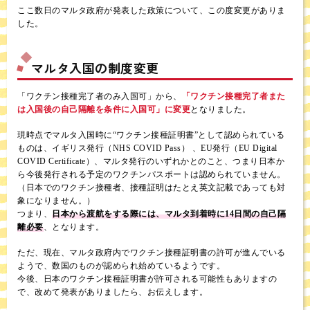
ここ数日のマルタ政府が発表した政策について、この度変更がありま
した。
マルタ入国の制度変更
「ワクチン接種完了者のみ入国可」から、
「ワクチン接種完了者また
は入国後の自己隔離を条件に入国可」に変更
となりました。
現時点でマルタ入国時に“ワクチン接種証明書”として認められている
ものは、イギリス発行（NHS COVID Pass） 、EU発行（EU Digital
COVID Certificate）、マルタ発行のいずれかとのこと、つまり日本か
ら今後発行される予定のワクチンパスポートは認められていません。
（日本でのワクチン接種者、接種証明はたとえ英文記載であっても対
象になりません。）
つまり、
日本から渡航をする際には、マルタ到着時に14日間の自己隔
離必要
、となります。
ただ、現在、マルタ政府内でワクチン接種証明書の許可が進んでいる
ようで、数国のものが認められ始めているようです。
今後、日本のワクチン接種証明書が許可される可能性もありますの
で、改めて発表がありましたら、お伝えします。