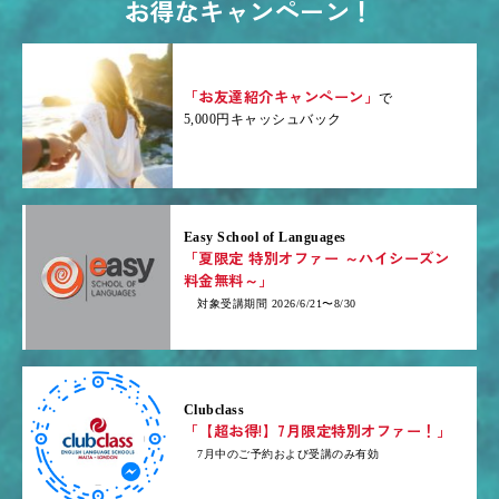
お得なキャンペーン！
「お友達紹介キャンペーン」
で
5,000円キャッシュバック
Easy School of Languages
「夏限定 特別オファー ～ハイシーズン
料金無料～」
対象受講期間 2026/6/21〜8/30
Clubclass
「【超お得!】7月限定特別オファー！」
7月中のご予約および受講のみ有効