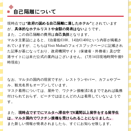
自己隔離について
現時点では
“政府の認める自己隔離に適したホテル”
とされています
が、
具体的なホテルリストや金額の発表はない
ようです。
また、この自己隔離の費用は
自己負担
となります。
マルタ主要誌によると、1泊最低€100、14泊€1400という内容が掲載さ
れていますが、こちらはVisit Maltaのフェイスブックページに記載され
た記事が基になっており、政府機関サイト（保健省・外務省）及び空
港サイトには未だ公式の案内はございません。 (7月14日現地時間午後9
時現在)
なお、マルタの国内の現状ですが、レストランやバー、カフェやプー
ル、観光名所もオープンしています。
マスク着用については、屋外で、ワクチン接種済2名までであれば義務
付けられておらず、ビーチではほとんどの人は着用していないようで
す。
また、
現時点ですでにマルタへ滞在中で8週間以上留学をする留学生
は、マルタ国内でワクチン接種を受けられることになりました。
また新しい情報が発表されましたら、すぐにお知らせ致します。