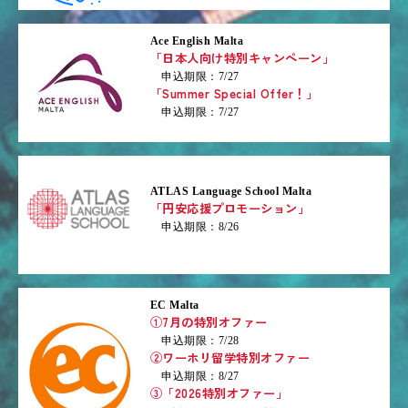
Ace English Malta
「日本人向け特別キャンペーン」
申込期限：7/27
「Summer Special Offer！」
申込期限：7/27
ATLAS Language School Malta
「円安応援プロモーション」
申込期限：8/26
EC Malta
①7月の特別オファー
申込期限：7/28
②ワーホリ留学特別オファー
申込期限：8/27
③「2026特別オファー」