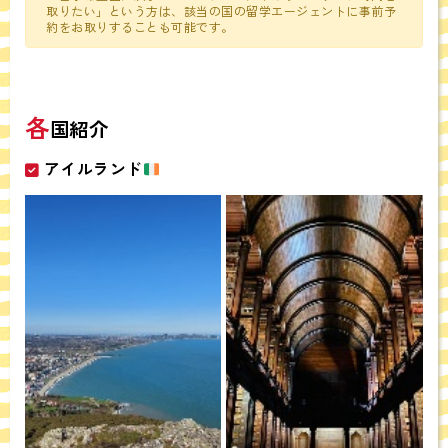
取りたい」という方は、該当の国の留学エージェントに事前予
お客さまからお預かりした個人情報は、当社からのご連絡や業務の
約をお取りすることも可能です。
ご案内やご質問に対する回答として、電子メールや資料のご送付に
利用いたします。
個人情報の第三者への開示・提供の禁止
当社は、お客さまよりお預かりした個人情報を適切に管理し、次の
各
国紹介
いずれかに該当する場合を除き、個人情報を第三者に開示いたしま
せん。
アイルランド
●お客さまの同意がある場合
●お客さまが希望されるサービスを行なうために当社が業務を委託
する業者に対して開示する場合
●法令に基づき開示することが必要である場合
個人情報の安全対策
当社は、個人情報の正確性及び安全性確保のために、セキュリティ
に万全の対策を講じています。
ご本人の照会
お客さまがご本人の個人情報の照会・修正・削除などをご希望され
る場合には、ご本人であることを確認の上、対応させていただきま
す。
法令、規範の遵守と見直し