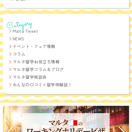
Archives
Category
Malta Tweet
NEWS
イベント・フェア情報
コラム
マルタ留学お役立ち情報
マルタ留学コラム＆ブログ
マルタ留学相談会
みんなの口コミ×留学体験談！