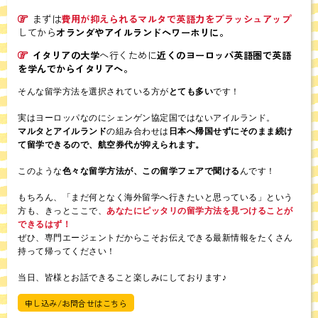
まずは
費用が抑えられるマルタで英語力をブラッシュアップ
してから
オランダやアイルランドへワーホリに。
イタリアの大学
へ行くために
近くのヨーロッパ英語圏で英語
を学んでからイタリアへ。
そんな留学方法を選択されている方が
とても多い
です！
実はヨーロッパなのにシェンゲン協定国ではないアイルランド。
マルタとアイルランド
の組み合わせは
日本へ帰国せずにそのまま続け
て留学できるので、航空券代が抑えられます。
このような
色々な留学方法が、この留学フェアで聞ける
んです！
もちろん、「まだ何となく海外留学へ行きたいと思っている」という
方も、きっとここで、
あなたにピッタリの留学方法を見つけることが
できるはず！
ぜひ、専門エージェントだからこそお伝えできる最新情報をたくさん
持って帰ってください！
当日、皆様とお話できること楽しみにしております♪
申し込み/お問合せはこちら