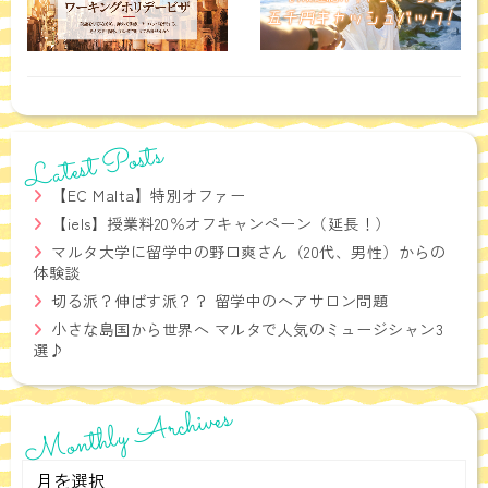
Latest Posts
【EC Malta】特別オファー
【iels】授業料20％オフキャンペーン（延長！）
マルタ大学に留学中の野口爽さん（20代、男性）からの
体験談
切る派？伸ばす派？？ 留学中のヘアサロン問題
小さな島国から世界へ マルタで人気のミュージシャン3
選♪
Monthly Archives
Monthly