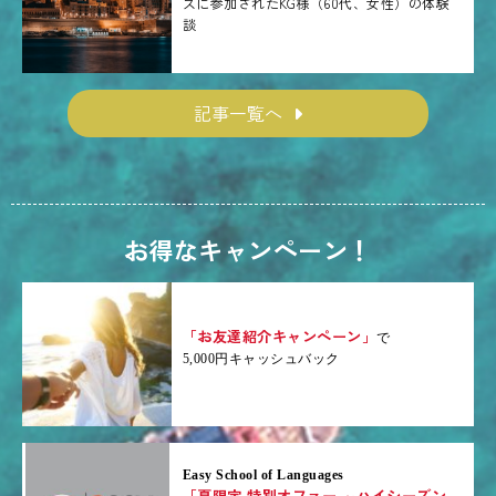
スに参加されたKG様（60代、女性）の体験
談
記事一覧へ
お得なキャンペーン！
「お友達紹介キャンペーン」
で
5,000円キャッシュバック
Easy School of Languages
「夏限定 特別オファー ～ハイシーズン