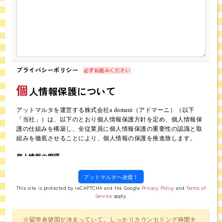
プライバシーポリシー
必ずお読みください
個
人情報保護について
アットマルタを運営する株式会社a domani（アドマーニ）（以下
「当社」）は、以下のとおり個人情報保護方針を定め、個人情報保
護の仕組みを構築し、全従業員に個人情報保護の重要性の認識と取
組みを徹底させることにより、個人情報の保護を推進致します。
個人情報の管理
当社は、お客さまの個人情報を正確かつ最新の状態に保ち、個人情
報への不正アクセス・紛失・破損・改ざん・漏洩などを防止するた
め、セキュリティシステムの維持・管理体制の整備・社員教育の
This site is protected by reCAPTCHA and the Google
Privacy Policy
and
Terms of
徹底等の必要な措置を講じ、安全対策を実施し個人情報の厳重な管
Service
apply.
理を行ないます。
※留学希望国が決まっていて、しっかりカウンセリング時間を
個人情報の利用目的