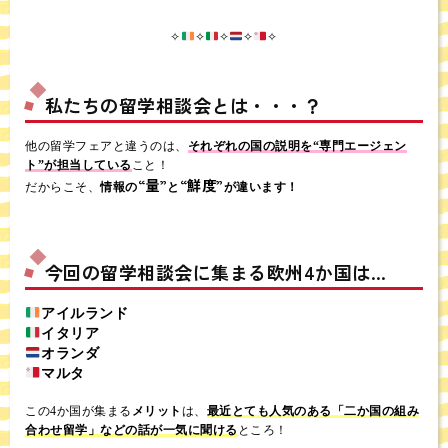
✧︎
✧︎
✧︎
✧︎
✧︎
私たちの留学相談会とは・・・？
他の留学フェアと違うのは、
それぞれの国の説明を“専門エージェン
ト”が担当している
こと！
“量”
“鮮度”
だからこそ、
情報の
と
が違います！
今回の留学相談会に集まる欧州4か国は…
アイルランド
イタリア
オランダ
マルタ
この4か国が集まる
メリット
は、
最近とても人気のある「二か国の組み
合わせ留学」などの話が一気に聞ける
ところ！