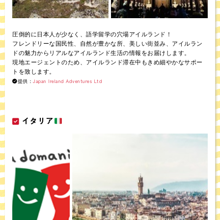
当社は、保有する個人情報に関して適用される日本の法令、その他
規範を遵守するとともに、本ポリシーの内容を適宜見直し、その改
善に努めます。
圧倒的に日本人が少なく、語学留学の穴場アイルランド！
お問い合せ
フレンドリーな国民性、自然が豊かな所、美しい街並み、アイルラン
当社の個人情報の取扱に関するお問い合せは下記までご連絡くださ
ドの魅力からリアルなアイルランド生活の情報をお届けします。
い。
現地エージェントのため、アイルランド滞在中もきめ細やかなサポー
トを致します。
Japan Ireland Adventures Ltd
提供：
アットマルタ運営 株式会社a domani
TEL:03-6261-2341 / Email:ciao★adomani-italia.com (★を半角アット
マークにしてください)
イタリア