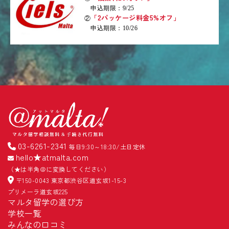
申込期限：9/25
「2パッケージ料金5%オフ」
②
申込期限：10/26
03-6261-2341
毎日9:30～18:30/土日定休
hello★atmalta.com
（★は半角＠に変換してください）
〒150-0043 東京都渋谷区道玄坂1-15-3
プリメーラ道玄坂225
マルタ留学の選び方
学校一覧
みんなの口コミ