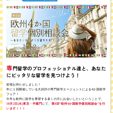
専
門留学のプロフェッショナル達と、あなた
にピッタリな留学を見つけよう！
皆様お待たせしました！
年に１回開催している大好評の専門留学エージェントによる4か国留学
フェア！
今年も欧州に留学を希望する多くの方にお会いしたいということで、
10月2日(水)東京・半蔵門
にて、
第4回“欧州4か国留学個別相談会”を行
います！！！