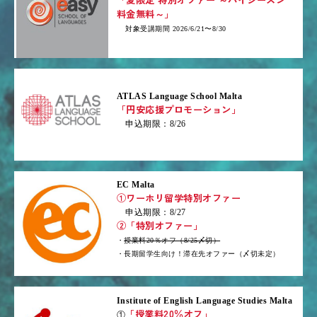
料金無料～」
対象受講期間 2026/6/21〜8/30
ATLAS Language School Malta
「円安応援プロモーション」
申込期限：8/26
EC Malta
①ワーホリ留学特別オファー
申込期限：8/27
②「特別オファー」
・
授業料20％オフ（8/25〆切）
・長期留学生向け！滞在先オファー（〆切未定）
Institute of English Language Studies Malta
「授業料20％オフ」
①