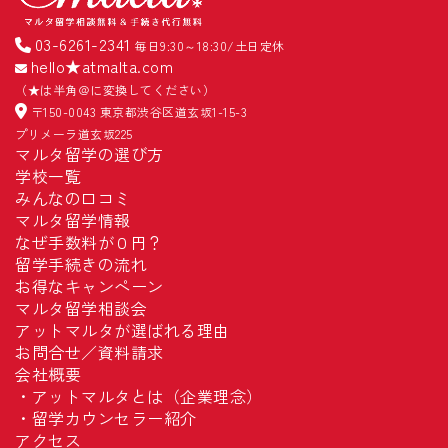
03-6261-2341
毎日9:30～18:30/土日定休
hello★atmalta.com
（★は半角＠に変換してください）
〒150-0043 東京都渋谷区道玄坂1-15-3
プリメーラ道玄坂225
マルタ留学の選び方
学校一覧
みんなの口コミ
マルタ留学情報
なぜ手数料が０円？
留学手続きの流れ
お得なキャンペーン
マルタ留学相談会
アットマルタが選ばれる理由
お問合せ／資料請求
会社概要
・
アットマルタとは（企業理念）
・
留学カウンセラー紹介
アクセス