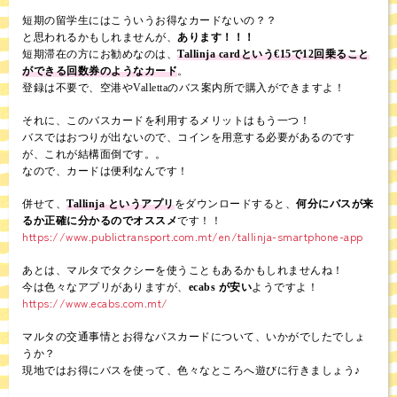
短期の留学生にはこういうお得なカードないの？？
と思われるかもしれませんが、
あります！！！
短期滞在の方にお勧めなのは、
Tallinja cardという€15で12回乗ること
ができる回数券のようなカード
。
登録は不要で、空港やVallettaのバス案内所で購入ができますよ！
それに、このバスカードを利用するメリットはもう一つ！
バスではおつりが出ないので、コインを用意する必要があるのです
が、これが結構面倒です。。
なので、カードは便利なんです！
併せて、
Tallinja というアプリ
をダウンロードすると、
何分にバスが来
るか正確に分かるのでオススメ
です！！
https://www.publictransport.com.mt/en/tallinja-smartphone-app
あとは、マルタでタクシーを使うこともあるかもしれませんね！
今は色々なアプリがありますが、
ecabs が安い
ようですよ！
https://www.ecabs.com.mt/
マルタの交通事情とお得なバスカードについて、いかがでしたでしょ
うか？
現地ではお得にバスを使って、色々なところへ遊びに行きましょう♪