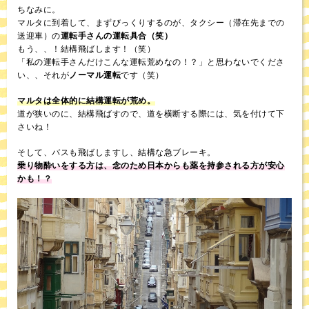
ちなみに。
マルタに到着して、まずびっくりするのが、タクシー（滞在先までの
送迎車）の
運転手さんの運転具合（笑）
もう、、！結構飛ばします！（笑）
「私の運転手さんだけこんな運転荒めなの！？」と思わないでくださ
い、、それが
ノーマル運転
です（笑）
マルタは全体的に結構運転が荒め。
道が狭いのに、結構飛ばすので、道を横断する際には、気を付けて下
さいね！
そして、バスも飛ばしますし、結構な急ブレーキ。
乗り物酔いをする方は、念のため日本からも薬を持参される方が安心
かも！？