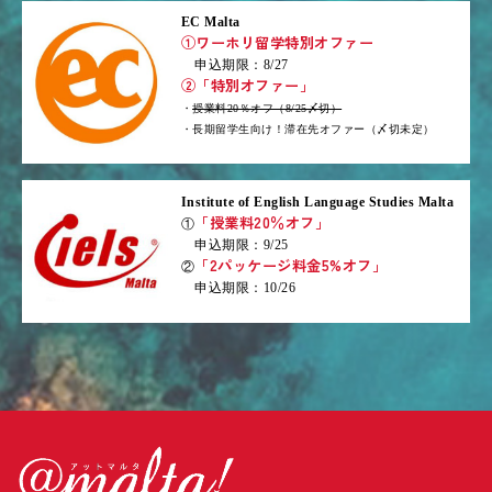
EC Malta
①ワーホリ留学特別オファー
申込期限：8/27
②「特別オファー」
・
授業料20％オフ（8/25〆切）
・長期留学生向け！滞在先オファー（〆切未定）
Institute of English Language Studies Malta
「授業料20％オフ」
①
申込期限：9/25
「2パッケージ料金5%オフ」
②
申込期限：10/26