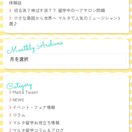
体験談
切る派？伸ばす派？？ 留学中のヘアサロン問題
小さな島国から世界へ マルタで人気のミュージシャン3
選♪
Monthly Archives
Monthly
Archives
Category
Malta Tweet
NEWS
イベント・フェア情報
コラム
マルタ留学お役立ち情報
マルタ留学コラム＆ブログ