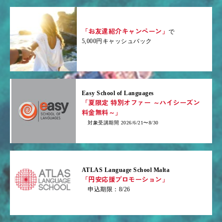
「お友達紹介キャンペーン」
で
5,000円キャッシュバック
Easy School of Languages
「夏限定 特別オファー ～ハイシーズン
料金無料～」
対象受講期間 2026/6/21〜8/30
ATLAS Language School Malta
「円安応援プロモーション」
申込期限：8/26