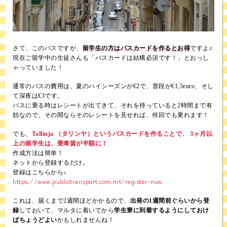
さて、このバスですが、
留学生の方はバスカードを作るとお得
ですよ♪
現在ご留学中の生徒さんも「バスカードは結構必須です！」とおっし
ゃっていました！
通常のバスの費用は、夏のハイシーズンが€2で、普段が€1,5euro、そし
て深夜は€3です。
バスに乗る時はレシートが出てきて、それを持っていると2時間まで有
効なので、その間ならそのレシートを見せれば、何回でも乗れます！
でも、
Tallinja （タリンヤ）というバスカードを作ることで、 3ヶ月以
上の留学生は、乗車賃が半額に！
作成方法は簡単！
ネットから登録するだけ。
登録はこちらから↓
https://www.publictransport.com.mt/register-now
これは、届くまで2週間ほどかかるので、
出発の1週間前ぐらいから登
録
しておいて、マルタに着いてから
学生寮に到着するようにしておけ
ばちょうどよい
かもしれませんね！