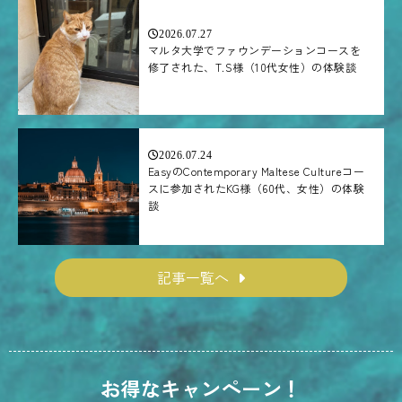
2026.07.27
マルタ大学でファウンデーションコースを
修了された、T.S様（10代女性）の体験談
2026.07.24
EasyのContemporary Maltese Cultureコー
スに参加されたKG様（60代、女性）の体験
談
記事一覧へ
お得なキャンペーン！