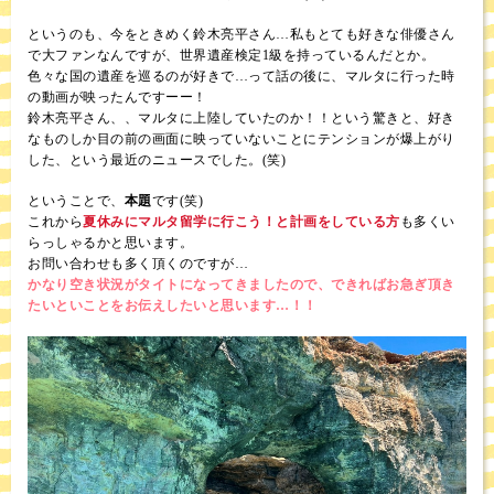
というのも、今をときめく鈴木亮平さん…私もとても好きな俳優さん
で大ファンなんですが、世界遺産検定1級を持っているんだとか。
色々な国の遺産を巡るのが好きで…って話の後に、マルタに行った時
の動画が映ったんですーー！
鈴木亮平さん、、マルタに上陸していたのか！！という驚きと、好き
なものしか目の前の画面に映っていないことにテンションが爆上がり
した、という最近のニュースでした。(笑)
ということで、
本題
です(笑)
これから
夏休みにマルタ留学に行こう！と計画をしている方
も多くい
らっしゃるかと思います。
お問い合わせも多く頂くのですが…
かなり空き状況がタイトになってきましたので、できればお急ぎ頂き
たいといことをお伝えしたいと思います…！！