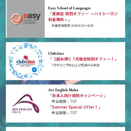
Easy School of Languages
「夏限定 特別オファー ～ハイシーズン
料金無料～」
対象受講期間 2026/6/21〜8/30
Clubclass
「【超お得!】7月限定特別オファー！」
7月中のご予約および受講のみ有効
Ace English Malta
「日本人向け特別キャンペーン」
申込期限：7/27
「Summer Special Offer！」
申込期限：7/27