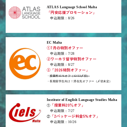
ATLAS Language School Malta
「円安応援プロモーション」
申込期限：8/26
EC Malta
①7月の特別オファー
申込期限：7/28
②ワーホリ留学特別オファー
申込期限：8/27
③「2026特別オファー」
・
授業料15％オフ（12/22〆切）
・長期留学生向け！滞在先オファー（〆切未定）
Institute of English Language Studies Malta
「授業料20％オフ」
①
申込期限：7/27
「2パッケージ料金5%オフ」
②
申込期限：10/26