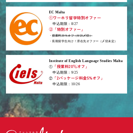
EC Malta
①ワーホリ留学特別オファー
申込期限：8/27
②「特別オファー」
・
授業料20％オフ（8/25〆切）
・長期留学生向け！滞在先オファー（〆切未定）
Institute of English Language Studies Malta
「授業料20％オフ」
①
申込期限：9/25
「2パッケージ料金5%オフ」
②
申込期限：10/26