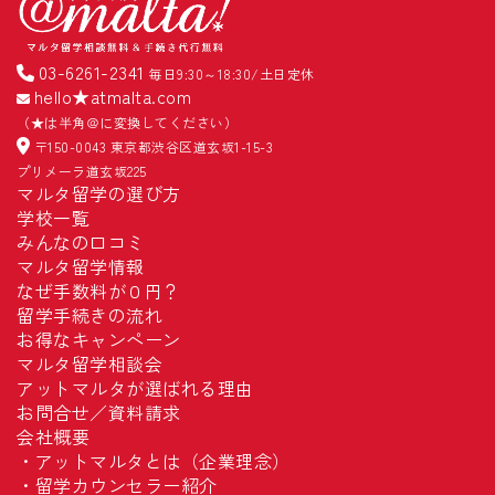
03-6261-2341
毎日9:30～18:30/土日定休
hello★atmalta.com
（★は半角＠に変換してください）
〒150-0043 東京都渋谷区道玄坂1-15-3
プリメーラ道玄坂225
マルタ留学の選び方
学校一覧
みんなの口コミ
マルタ留学情報
なぜ手数料が０円？
留学手続きの流れ
お得なキャンペーン
マルタ留学相談会
アットマルタが選ばれる理由
お問合せ／資料請求
会社概要
・
アットマルタとは（企業理念）
・
留学カウンセラー紹介