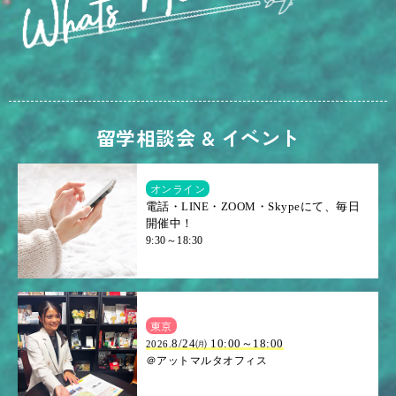
留学相談会 & イベント
オンライン
電話・LINE・ZOOM・Skypeにて、毎日
開催中！
9:30～18:30
東京
8/24㈪ 10:00～18:00
2026.
＠アットマルタオフィス