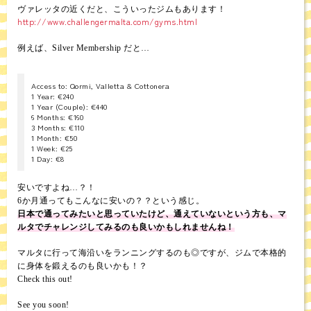
ヴァレッタの近くだと、こういったジムもあります！
http://www.challengermalta.com/gyms.html
例えば、Silver Membership だと…
Access to: Qormi, Valletta & Cottonera
1 Year: €240
1 Year (Couple): €440
6 Months: €160
3 Months: €110
1 Month: €50
1 Week: €25
1 Day: €8
安いですよね…？！
6か月通ってもこんなに安いの？？という感じ。
日本で通ってみたいと思っていたけど、通えていないという方も、マ
ルタでチャレンジしてみるのも良いかもしれませんね！
マルタに行って海沿いをランニングするのも◎ですが、ジムで本格的
に身体を鍛えるのも良いかも！？
Check this out!
See you soon!