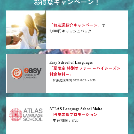
お得なキャンペーン！
「お友達紹介キャンペーン」
で
5,000円キャッシュバック
Easy School of Languages
「夏限定 特別オファー ～ハイシーズン
料金無料～」
対象受講期間 2026/6/21〜8/30
ATLAS Language School Malta
「円安応援プロモーション」
申込期限：8/26