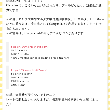
結構本格的でしょ！？！？
Clubclassは、こういったジムだったり、プールだったり、設備面が魅
力ですね！
その他、マルタ大学やマルタ大学付属語学学校、ECマルタ、LSC Malta
などに通う方は、滞在先としてCampus hubを利用する方もいらっしゃ
るかと思います。
その場合は、Campus hubの近くにこんなジムがあります！
https://www.crossfitf15.com/
75 € 1 month
249€ 3 months
449€ 6 months (price including group trainer)
https://fitnessclub247.com/
55 € for a month
140€ 3 months
210€ 6 months
320€ 1 year
結構、会員費が安くないですか…？
レートの兼ね合いもありますが、長期割引が結構安いなと感じまし
た！