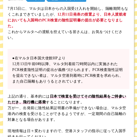
7月15日に、マルタは日本からの入国受け入れを開始し、隔離期間もな
くこれまできていましたが、
12月11日発表の措置より、日本人渡航者
においても入国時のPCR検査の陰性証明書の提出が必要となりまし
た。
これからマルタへの渡航を控えている皆さんは、お気をつけくださ
い。
●在マルタ日本国大使館HPより
12月13日午前0時以降、マルタ到着前72時間以内に実施された
PCR検査陰性証明の提出が義務づけられます。PCR検査陰性証明
を提出できない者は、マルタ空港到着時にPCR検査を求められ、
また自己隔離もありうるとされています。
上記の通り、基本的には
日本で検査を受けてその陰性結果をご持参い
ただき、飛行機に搭乗
することになります。
万が一、出発前に陰性結果証明書の準備ができない場合は、マルタ空
港内の検査を受けることができるようですが、一定期間の自己隔離の
対象となる場合があります。
現地情報は日々変わりますので、空港スタッフの指示に従って入国手
続きを行ってください。