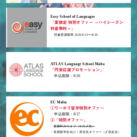
Easy School of Languages
「夏限定 特別オファー ～ハイシーズン
料金無料～」
対象受講期間 2026/6/21〜8/30
ATLAS Language School Malta
「円安応援プロモーション」
申込期限：8/26
EC Malta
①ワーホリ留学特別オファー
申込期限：8/27
②「特別オファー」
・
授業料20％オフ（8/25〆切）
・長期留学生向け！滞在先オファー（〆切未定）