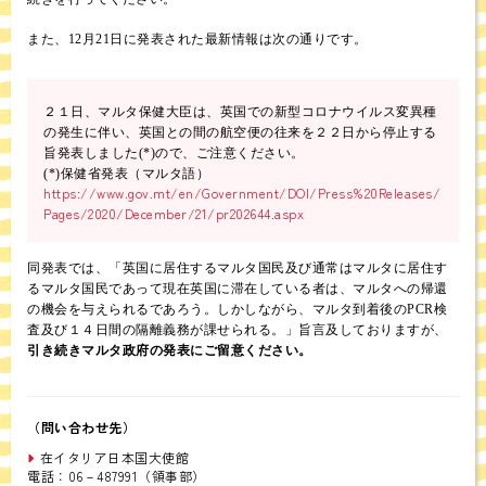
また、12月21日に発表された最新情報は次の通りです。
２１日、マルタ保健大臣は、英国での新型コロナウイルス変異種
の発生に伴い、英国との間の航空便の往来を２２日から停止する
旨発表しました(*)ので、ご注意ください。
(*)保健省発表（マルタ語）
https://www.gov.mt/en/Government/DOI/Press%20Releases/
Pages/2020/December/21/pr202644.aspx
同発表では、「英国に居住するマルタ国民及び通常はマルタに居住す
るマルタ国民であって現在英国に滞在している者は、マルタへの帰還
の機会を与えられるであろう。しかしながら、マルタ到着後のPCR検
査及び１４日間の隔離義務が課せられる。」旨言及しておりますが、
引き続きマルタ政府の発表にご留意ください。
（問い合わせ先）
在イタリア日本国大使館
電話：06－487991（領事部）