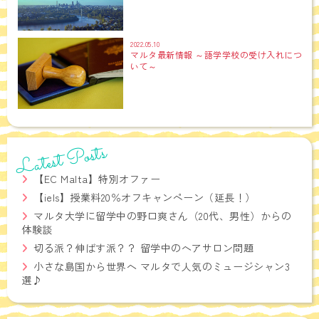
2022.05.10
マルタ最新情報 ～語学学校の受け入れにつ
いて～
Latest Posts
【EC Malta】特別オファー
【iels】授業料20％オフキャンペーン（延長！）
マルタ大学に留学中の野口爽さん（20代、男性）からの
体験談
切る派？伸ばす派？？ 留学中のヘアサロン問題
小さな島国から世界へ マルタで人気のミュージシャン3
選♪