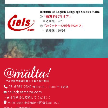
Institute of English Language Studies Malta
「授業料20％オフ」
①
申込期限：9/25
「2パッケージ料金5%オフ」
②
申込期限：10/26
03-6261-2341
毎日9:30～18:30/土日定休
hello★atmalta.com
（★は半角＠に変換してください）
〒150-0043 東京都渋谷区道玄坂1-15-3
プリメーラ道玄坂225