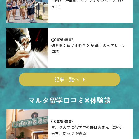
【iels】授業料20％オフキャンペーン（延
長！）
2026.08.03
切る派？伸ばす派？？ 留学中のヘアサロン
問題
記事一覧へ
マルタ留学口コミ✕体験談
2026.08.07
マルタ大学に留学中の野口爽さん（20代、
男性）からの体験談