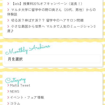
【iels】授業料20％オフキャンペーン（延長！）
マルタ大学に留学中の野口爽さん（20代、男性）からの
体験談
切る派？伸ばす派？？ 留学中のヘアサロン問題
小さな島国から世界へ マルタで人気のミュージシャン3
選♪
Monthly Archives
Monthly
Archives
Category
Malta Tweet
NEWS
イベント・フェア情報
コラム