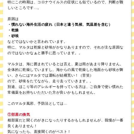
特にこの時期は、コロナウイルスの症状にも似ているので、判断が難
しいところです…。
原因は
・慣れない海外生活の疲れ（日本と違う気候、気温差を含む）
・乾燥
・砂埃
などではないかと言われています。
特に、マルタは乾燥と砂埃がかなりありますので、それが主な原因な
のではないかなぁと勝手に思っています。。
マルタは、海に囲まれているとは言え、夏は雨があまり降りません。
全体的に乾燥していますし、海からの風で乾燥した地面から砂埃が舞
い、さらにはマルタでは運転が結構荒い！（苦笑）
ので、砂埃をたてながら、走り去っていきます。。
別途、ほこり等のアレルギーを持っている方は、ご自身で使い慣れた
常備薬をお持ちいただいた方が良いかもしれません。
このマルタ風邪、予防法としては…
①部屋の換気
相部屋だと聞くのがきになったりするかもしれませんが、我慢が一番
良くありません！
気になったら、直接聞くのがベスト！