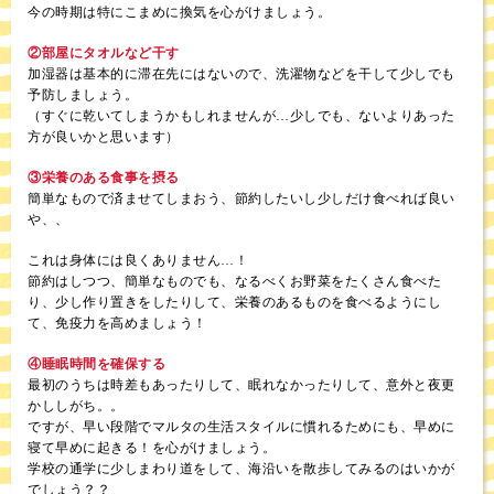
今の時期は特にこまめに換気を心がけましょう。
②部屋にタオルなど干す
加湿器は基本的に滞在先にはないので、洗濯物などを干して少しでも
予防しましょう。
（すぐに乾いてしまうかもしれませんが…少しでも、ないよりあった
方が良いかと思います）
③栄養のある食事を摂る
簡単なもので済ませてしまおう、節約したいし少しだけ食べれば良い
や、、
これは身体には良くありません…！
節約はしつつ、簡単なものでも、なるべくお野菜をたくさん食べた
り、少し作り置きをしたりして、栄養のあるものを食べるようにし
て、免疫力を高めましょう！
④睡眠時間を確保する
最初のうちは時差もあったりして、眠れなかったりして、意外と夜更
かししがち。。
ですが、早い段階でマルタの生活スタイルに慣れるためにも、早めに
寝て早めに起きる！を心がけましょう。
学校の通学に少しまわり道をして、海沿いを散歩してみるのはいかが
でしょう？？