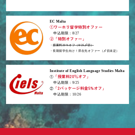
EC Malta
①ワーホリ留学特別オファー
申込期限：8/27
②「特別オファー」
・
授業料20％オフ（8/25〆切）
・長期留学生向け！滞在先オファー（〆切未定）
Institute of English Language Studies Malta
「授業料20％オフ」
①
申込期限：9/25
「2パッケージ料金5%オフ」
②
申込期限：10/26