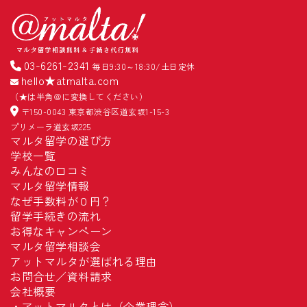
03-6261-2341
毎日9:30～18:30/土日定休
hello★atmalta.com
（★は半角＠に変換してください）
〒150-0043 東京都渋谷区道玄坂1-15-3
プリメーラ道玄坂225
マルタ留学の選び方
学校一覧
みんなの口コミ
マルタ留学情報
なぜ手数料が０円？
留学手続きの流れ
お得なキャンペーン
マルタ留学相談会
アットマルタが選ばれる理由
お問合せ／資料請求
会社概要
・
アットマルタとは（企業理念）