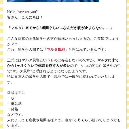
Hello, how are you?
皆さん、こんにちは！
「マルタに来てから3週間ぐらい…なんだか咳が止まらない。。」
こんな症状のある留学生の方が結構いらっしゃるの、ご存知でしょう
か？？
これ、留学生の間では
「マルタ風邪」
と呼ばれているんです。
正式にはマルタ風邪というものは存在しないのですが、
マルタに来て
から1ヶ月くらいで体調を崩す人が多い
ので、いつの間にか留学生の中
で“マルタ風邪”と呼ばれるようになったようです。
特に日本人の留学生の間で、現地では一般的に使われていたりしま
す。
症状は主に
・咳
・倦怠感
・発熱
などです。
人によっても症状や期間も様々で、咳が1ヶ月くらい続いてしまう方も
います。