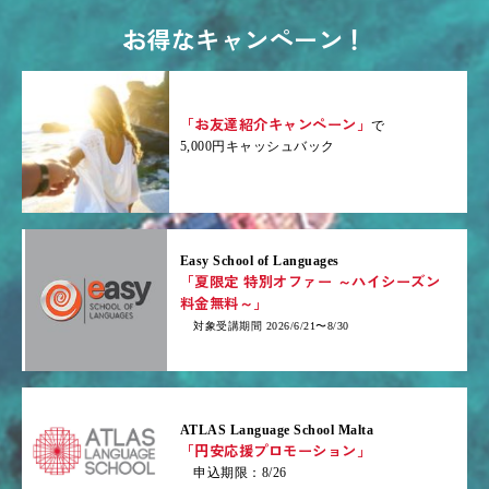
お得なキャンペーン！
「お友達紹介キャンペーン」
で
5,000円キャッシュバック
Easy School of Languages
「夏限定 特別オファー ～ハイシーズン
料金無料～」
対象受講期間 2026/6/21〜8/30
ATLAS Language School Malta
「円安応援プロモーション」
申込期限：8/26