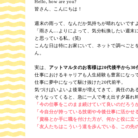
Hello, how are you?
皆さん、こんにちは！
週末の雨って、なんだか気持ちが晴れないです
「雨さん…よりによって、気分転換したい週末
と思っている私。(笑)
こんな日は特にお家にいて、ネットで調べごと
ん。
実は、
アットマルタのお客様は20代後半から3
仕事におけるキャリアも人生経験も豊富になっ
仕事に夢中になって駆け抜けた20代前半。
気づけばいよいよ後輩が増えてきて、責任のあ
そうなってくると、急に一人で考え出す夕暮れ
「今の仕事をこのまま続けていて良いのだろう
「今自分が持っている技術や今後仕事に活かせ
「資格とか手に職を付けた方が、何かと役に立
「友人たちはこういう道を歩んでいる、この先