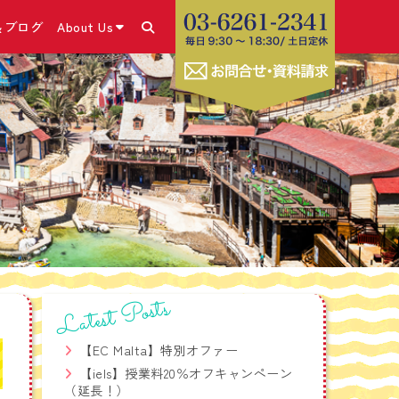
＆ブログ
About Us
あります！
＆ブログ・SNS
コース
きの流れ
こと
号）取得
✕体験談
ム
・申請方法
休み留学プログラム
グホリデービザ
ラム
お勧めの海外SIMカー
コース
Latest Posts
ビス
療相談サービス
【EC Malta】特別オファー
学生危機管理ワンストッ
【iels】授業料20％オフキャンペーン
（延長！）