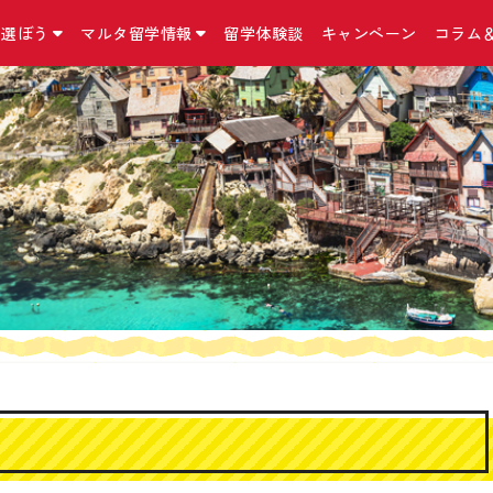
を選ぼう
マルタ留学情報
留学体験談
キャンペーン
コラム
国立マルタ大学 正規留学
マルタ留学について
お問合せ・アクセス・他
こんなコースも
留学の準備
マルタ留学コラム
マルタ大学について
マルタの気になる英語
お問合せ／資料請求
インターンシップ
マルタ留学の手続
コラム
マルタ留学の予算
アクセス
二カ国留学
出発までに必要な
ニュース
マルタの留学の選び方
留学手続きに関する約款/規約
MBA（経営学修士
マルタの留学保険
マルタ留学口コミ
おすすめ留学プラン
特定商取引法に基づく表記
親子留学プログラ
マルタの留学ビザ
イベント情報
マルタ留学生活１日の流れ
プライバシーポリシー
小中高生向け 夏
マルタのワーキン
Instagram
滞在先の種類
リンク集
シニア留学プログ
持ち物リスト
Facebook
日本から契約できる
語学学校一覧
サイトマップ
マルタ＋イタリア
Twitter
ド！
よくある質問Q＆A
外貨両替宅配サー
海外オンライン医
『YOKUMIRU』
『留学110番』留
プ支援サービス