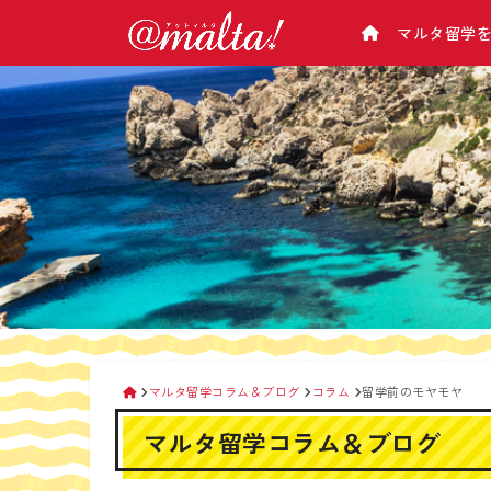
マルタ留学
学校から選ぶ
マルタについて
アットマルタとは
マルタ基本情報
マルタ語学学校一覧/比較
会社概要
（気候･治安･緊急･病院･電話のかけ方･チ
マルタ語学学校 料金表
企業理念
ップ･お金･電気･交通など）
マルタ留学の選び方
マルタの主要都市紹介
留学カウンセラー紹介
マルタの観光スポット
アットマルタが選ばれる理由
なぜ手数料が０円？
生活情報
留学手続きの流れ
マルタの空港
マルタ留学相談会
交通機関
タクシー＆便利アプリ
マルタ留学コラム＆ブログ
コラム
留学前のモヤモヤ
携帯電話
マルタ留学コラム＆ブログ
マルタ滞在時のお金の管理
マルタのATMの使い方