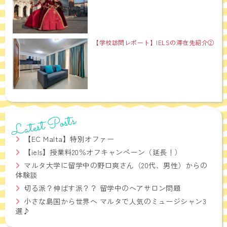
【学校訪問レポート】IELSの滞在先紹介②
Latest Posts
【EC Malta】特別オファー
【iels】授業料20％オフキャンペーン（延長！）
マルタ大学に留学中の野口爽さん（20代、男性）からの
体験談
切る派？伸ばす派？？ 留学中のヘアサロン問題
小さな島国から世界へ マルタで人気のミュージシャン3
選♪