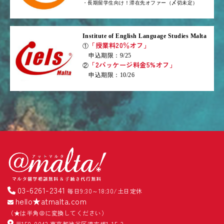
・長期留学生向け！滞在先オファー（〆切未定）
Institute of English Language Studies Malta
「授業料20％オフ」
①
申込期限：9/25
「2パッケージ料金5%オフ」
②
申込期限：10/26
03-6261-2341
毎日9:30～18:30/土日定休
hello★atmalta.com
（★は半角＠に変換してください）
〒150-0043 東京都渋谷区道玄坂1-15-3