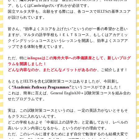
ア、もしくはCambridgeのいずれかが必須です。
国立マルタ大学も、出願をする際には、各コースでIELTSの基準スコア
が設けられています。
皆さん、“効率よくスコアを上げたい”というのが一番の希望かと思い
ますが、マルタの語学学校もＩＥＬＴＳコース、もしくはアカデミッ
クイングリッシュコースというレッスンを開講し、効率よくスコアア
ップできる体制を整えています。
ただ、特に
inlinguaはこの海外大学への準備講座として、新しいプログ
ラムを開講しました！
どんな内容なのか、またどんなメリットがあるのか
、ご紹介します！
もともとIELTSを含む試験対策コースはありましたが、今回新し
く
“Academic Pathway Programmes”
というコースができました！
これは、簡単に言えば、General English30＋試験対策コースを組み合わ
せたプログラムです。
実は、この試験対策コースというのは、一定の英語力がないとそもそ
もクラスに入れないんです。
どこの学校もおよそ「中級以上の語学力」と定義しており、レベルの
高いレッスン内容になるから、というのがその理由です。
ただ、このレベルに達するためにまず自分で勉強するのも結構大変で