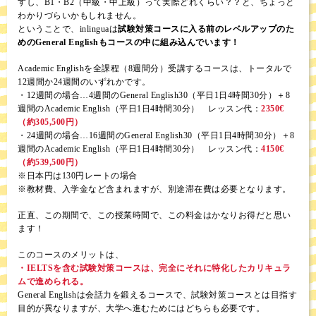
すし、B1・B2（中級・中上級）って実際どれくらい？？と、ちょっと
わかりづらいかもしれません。
ということで、inlinguaは
試験対策コースに入る前のレベルアップのた
めのGeneral Englishもコースの中に組み込んでいます！
Academic Englishを全課程（8週間分）受講するコースは、トータルで
12週間か24週間のいずれかです。
・12週間の場合…4週間のGeneral English30（平日1日4時間30分）＋8
週間のAcademic English（平日1日4時間30分） レッスン代：
2350€
（約305,500円）
・24週間の場合…16週間のGeneral English30（平日1日4時間30分）＋8
週間のAcademic English（平日1日4時間30分） レッスン代：
4150€
（約539,500円）
※日本円は130円レートの場合
※教材費、入学金など含まれますが、別途滞在費は必要となります。
正直、この期間で、この授業時間で、この料金はかなりお得だと思い
ます！
このコースのメリットは、
・IELTSを含む試験対策コースは、完全にそれに特化したカリキュラ
ムで進められる。
General Englishは会話力を鍛えるコースで、試験対策コースとは目指す
目的が異なりますが、大学へ進むためにはどちらも必要です。