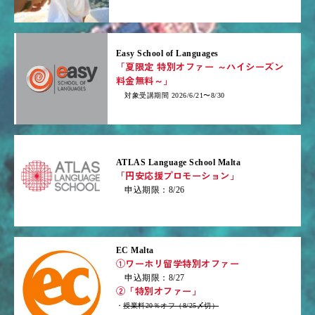
Easy School of Languages
「夏限定 特別オファー ～ハイシーズン
料金無料～」
対象受講期間 2026/6/21〜8/30
ATLAS Language School Malta
「円安応援プロモーション」
申込期限：8/26
EC Malta
①ワーホリ留学特別オファー
申込期限：8/27
②「特別オファー」
・
授業料20％オフ（8/25〆切）