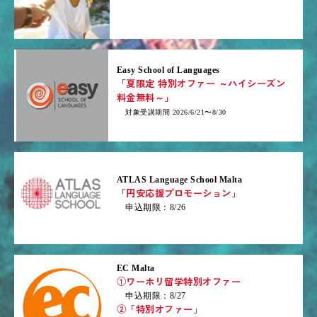
Easy School of Languages
「夏限定 特別オファー ～ハイシーズン
料金無料～」
対象受講期間 2026/6/21〜8/30
ATLAS Language School Malta
「円安応援プロモーション」
申込期限：8/26
EC Malta
①ワーホリ留学特別オファー
申込期限：8/27
②「特別オファー」