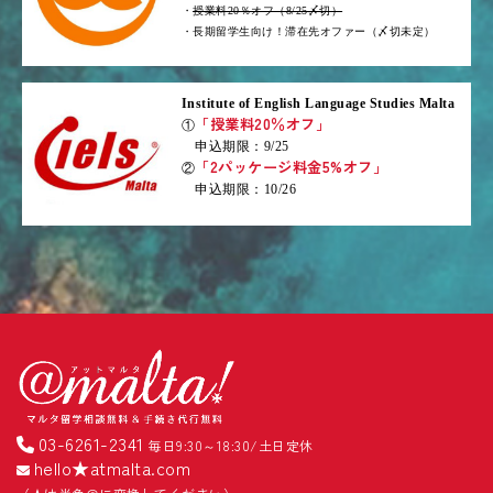
・
授業料20％オフ（8/25〆切）
・長期留学生向け！滞在先オファー（〆切未定）
Institute of English Language Studies Malta
「授業料20％オフ」
①
申込期限：9/25
「2パッケージ料金5%オフ」
②
申込期限：10/26
03-6261-2341
毎日9:30～18:30/土日定休
hello★atmalta.com