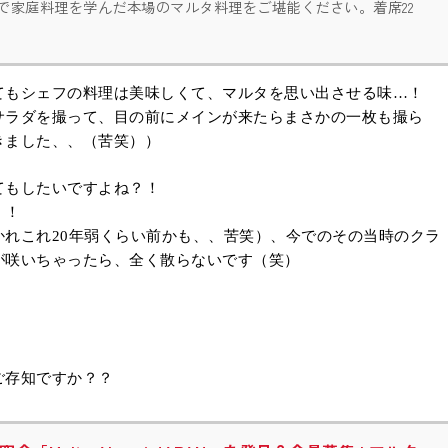
地で家庭料理を学んだ本場のマルタ料理をご堪能ください。着席22
てもシェフの料理は美味しくて、マルタを思い出させる味…！
サラダを撮って、目の前にメインが来たらまさかの一枚も撮ら
きました、、（苦笑））
てもしたいですよね？！
！！
れこれ20年弱くらい前かも、、苦笑）、今でのその当時のクラ
が咲いちゃったら、全く散らないです（笑）
！
ご存知ですか？？