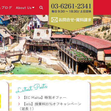
＆ブログ
About Us
あります！
＆ブログ・SNS
コース
きの流れ
こと
号）取得
✕体験談
ム
・申請方法
休み留学プログラム
グホリデービザ
ラム
お勧めの海外SIMカー
コース
Latest Posts
ビス
療相談サービス
【EC Malta】特別オファー
学生危機管理ワンストッ
【iels】授業料20％オフキャンペーン
（延長！）