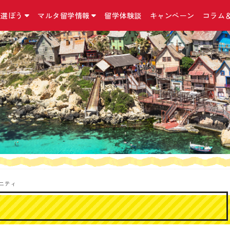
を選ぼう
マルタ留学情報
留学体験談
キャンペーン
コラム
国立マルタ大学 正規留学
マルタ留学について
お問合せ・アクセス・他
こんなコースも
留学の準備
マルタ留学コラム
マルタ大学について
マルタの気になる英語
お問合せ／資料請求
インターンシップ
マルタ留学の手続
コラム
マルタ留学の予算
アクセス
二カ国留学
出発までに必要な
ニュース
マルタの留学の選び方
留学手続きに関する約款/規約
MBA（経営学修士
マルタの留学保険
マルタ留学口コミ
おすすめ留学プラン
特定商取引法に基づく表記
親子留学プログラ
マルタの留学ビザ
イベント情報
マルタ留学生活１日の流れ
プライバシーポリシー
小中高生向け 夏
マルタのワーキン
Instagram
滞在先の種類
リンク集
シニア留学プログ
持ち物リスト
Facebook
日本から契約できる
語学学校一覧
サイトマップ
マルタ＋イタリア
Twitter
ド！
よくある質問Q＆A
外貨両替宅配サー
ニティ
海外オンライン医
『YOKUMIRU』
『留学110番』留
プ支援サービス