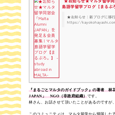
★お知らせ★マルタ留学同窓会「
島語学留学ブログ【まるぶろ。】 -s
★お知らせ：新ブログに移
https://kayokohay
『まるごとマルタのガイドブック』の著者 林花代子
JAPAN」 NGO（非政府組織）
です。
林さん、お話させて頂いたことがあるのですが
このコミュニティは、マルタ留学から帰国した