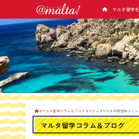
マルタ留学
学校から選ぶ
マルタについて
アットマルタとは
マルタ基本情報
マルタ語学学校一覧/比較
会社概要
（気候･治安･緊急･病院･電話のかけ方･チ
マルタ語学学校 料金表
企業理念
ップ･お金･電気･交通など）
マルタ留学の選び方
マルタの主要都市紹介
留学カウンセラー紹介
マルタの観光スポット
アットマルタが選ばれる理由
なぜ手数料が０円？
生活情報
留学手続きの流れ
マルタの空港
マルタ留学相談会
交通機関
タクシー＆便利アプリ
マルタ留学コラム＆ブログ
コラム
マルタの同窓会コミュ
携帯電話
マルタ留学コラム＆ブログ
マルタ滞在時のお金の管理
マルタのATMの使い方