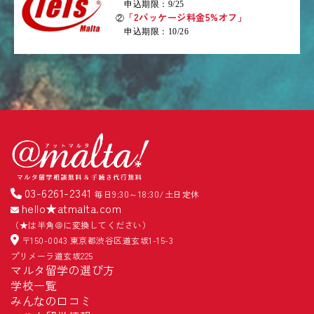
申込期限：9/25
「2パッケージ料金5%オフ」
②
申込期限：10/26
03-6261-2341
毎日9:30～18:30/土日定休
hello★atmalta.com
（★は半角＠に変換してください）
〒150-0043 東京都渋谷区道玄坂1-15-3
プリメーラ道玄坂225
マルタ留学の選び方
学校一覧
みんなの口コミ