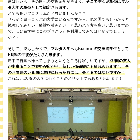
選ばれたら、その国への交換留学が決まり、
そこで学んだ単位はマル
タ大学の単位として認定されます。
とても良いプログラムだと思いませんか？？
せっかくヨーロッパの大学にいるんですから、他の国でもしっかりと
勉強してみたい、経験を積みたい、と思われる方も多いと思いますの
で、ぜひ在学中にこのプログラムを利用してみてはいかがでしょう
か？？
そして、逆もしかりで、
マルタ大学へもErasmusの交換留学生として
EU圏の生徒がたくさん来ます。
途中で自国へ帰ってしまうというところは寂しいですが、
EU圏の友人
が出来ることで視野が広がり、新しい価値観にも触れられますし、そ
のお友達のいる国に遊びに行った時には、会えるではないですか！
これは、EU圏の大学に行くことのメリットでもあると思います！