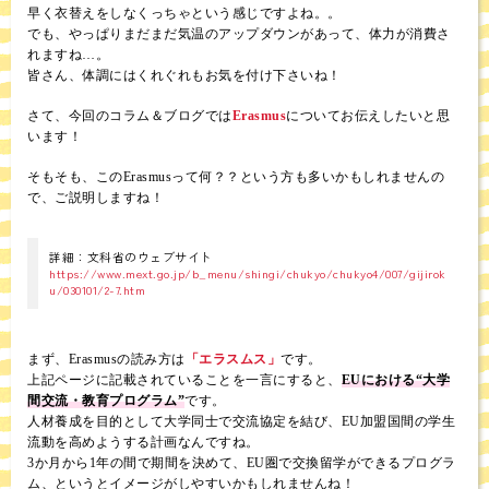
早く衣替えをしなくっちゃという感じですよね。。
でも、やっぱりまだまだ気温のアップダウンがあって、体力が消費さ
れますね…。
皆さん、体調にはくれぐれもお気を付け下さいね！
さて、今回のコラム＆ブログでは
Erasmus
についてお伝えしたいと思
います！
そもそも、このErasmusって何？？という方も多いかもしれませんの
で、ご説明しますね！
詳細：文科省のウェブサイト
https://www.mext.go.jp/b_menu/shingi/chukyo/chukyo4/007/gijirok
u/030101/2-7.htm
まず、Erasmusの読み方は
「エラスムス」
です。
上記ページに記載されていることを一言にすると、
EUにおける“大学
間交流・教育プログラム”
です。
人材養成を目的として大学同士で交流協定を結び、EU加盟国間の学生
流動を高めようする計画なんですね。
3か月から1年の間で期間を決めて、EU圏で交換留学ができるプログラ
ム、というとイメージがしやすいかもしれませんね！