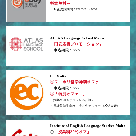
料金無料～」
対象受講期間 2026/6/21〜8/30
ATLAS Language School Malta
「円安応援プロモーション」
申込期限：8/26
EC Malta
①ワーホリ留学特別オファー
申込期限：8/27
②「特別オファー」
・
授業料20％オフ（8/25〆切）
・長期留学生向け！滞在先オファー（〆切未定）
Institute of English Language Studies Malta
「授業料20％オフ」
①