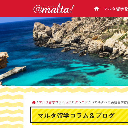
マルタ留学
学校から選ぶ
マルタについて
アットマルタとは
マルタ基本情報
マルタ語学学校一覧/比較
会社概要
（気候･治安･緊急･病院･電話のかけ方･チ
マルタ語学学校 料金表
企業理念
ップ･お金･電気･交通など）
マルタ留学の選び方
マルタの主要都市紹介
留学カウンセラー紹介
マルタの観光スポット
アットマルタが選ばれる理由
なぜ手数料が０円？
生活情報
留学手続きの流れ
マルタの空港
マルタ留学相談会
交通機関
タクシー＆便利アプリ
マルタ留学コラム＆ブログ
コラム
マルタへの長期留学は
携帯電話
マルタ留学コラム＆ブログ
マルタ滞在時のお金の管理
マルタのATMの使い方