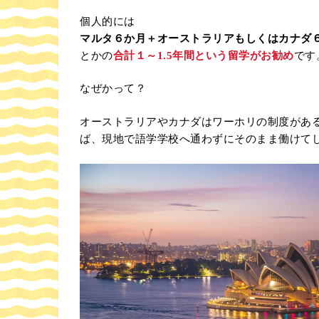
個人的には
マルタ６か月＋オーストラリアもしくはカナダ
とかの
合計１～1.5年間という留学がお勧め
です
なぜかって？
オーストラリアやカナダはワーホリの制度があ
ば、現地で語学学校へ通わずにそのまま働けて