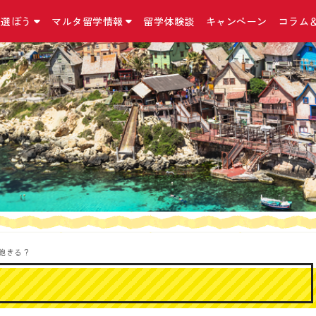
を選ぼう
マルタ留学情報
留学体験談
キャンペーン
コラム
国立マルタ大学 正規留学
マルタ留学について
お問合せ・アクセス・他
こんなコースも
留学の準備
マルタ留学コラム
マルタ大学について
マルタの気になる英語
お問合せ／資料請求
インターンシップ
マルタ留学の手続
コラム
マルタ留学の予算
アクセス
二カ国留学
出発までに必要な
ニュース
マルタの留学の選び方
留学手続きに関する約款/規約
MBA（経営学修士
マルタの留学保険
マルタ留学口コミ
おすすめ留学プラン
特定商取引法に基づく表記
親子留学プログラ
マルタの留学ビザ
イベント情報
マルタ留学生活１日の流れ
プライバシーポリシー
小中高生向け 夏
マルタのワーキン
Instagram
滞在先の種類
リンク集
シニア留学プログ
持ち物リスト
Facebook
日本から契約できる
語学学校一覧
サイトマップ
マルタ＋イタリア
Twitter
ド！
よくある質問Q＆A
外貨両替宅配サー
飽きる？
海外オンライン医
『YOKUMIRU』
『留学110番』留
プ支援サービス