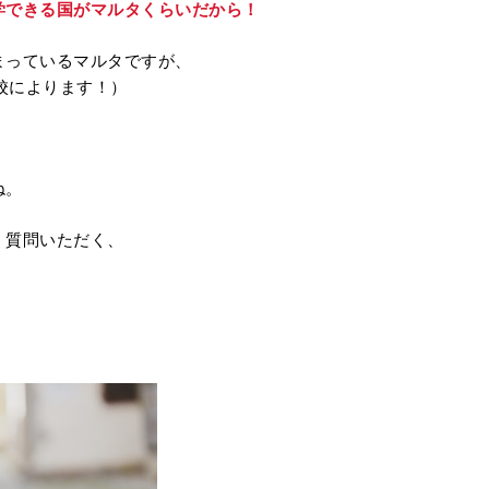
学できる国がマルタくらいだから！
まっているマルタですが、
校によります！）
ね。
く質問いただく、