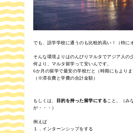
でも、語学学校に通うのも比較的高い！（特に
そんな環境よりはのんびりマルタでアジア人の
何より、マルタ留学って安いんです。
6か月の留学で最安の学校だと（時期にもよりま
（※滞在費と学費の合計金額）
もしくは、
目的を持った留学にする
こと。（み
が・・・）
例えば
１．インターンシップをする