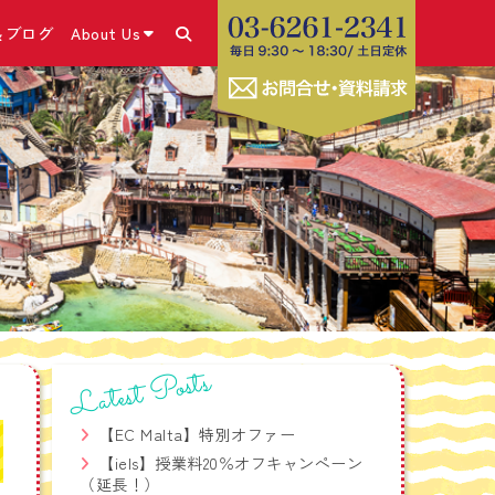
＆ブログ
About Us
あります！
＆ブログ・SNS
コース
きの流れ
こと
号）取得
✕体験談
ム
・申請方法
休み留学プログラム
グホリデービザ
ラム
お勧めの海外SIMカー
コース
Latest Posts
ビス
療相談サービス
【EC Malta】特別オファー
学生危機管理ワンストッ
【iels】授業料20％オフキャンペーン
（延長！）