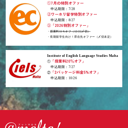
①7月の特別オファー
申込期限：7/28
②ワーホリ留学特別オファー
申込期限：8/27
③「2026特別オファー」
・
授業料15％オフ（12/22〆切）
・長期留学生向け！滞在先オファー（〆切未定）
Institute of English Language Studies Malta
「授業料20％オフ」
①
申込期限：7/27
「2パッケージ料金5%オフ」
②
申込期限：10/26