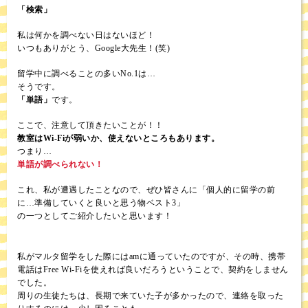
「検索」
私は何かを調べない日はないほど！
いつもありがとう、Google大先生！(笑)
留学中に調べることの多いNo.1は…
そうです。
「単語」
です。
ここで、注意して頂きたいことが！！
教室はWi-Fiが弱いか、使えないところもあります。
つまり…
単語が調べられない！
これ、私が遭遇したことなので、ぜひ皆さんに「個人的に留学の前
に…準備していくと良いと思う物ベスト3」
の一つとしてご紹介したいと思います！
私がマルタ留学をした際にはamに通っていたのですが、その時、携帯
電話はFree Wi-Fiを使えれば良いだろうということで、契約をしません
でした。
周りの生徒たちは、長期で来ていた子が多かったので、連絡を取った