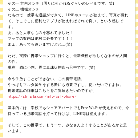
その一 方向オンチ（周りに引かれるぐらいのレベルです、笑)
その二 機械オンチ
なもので、携帯も通話ができて、LINEやメールが使えて、写真が撮れ
て、そこそこに便利なアプリが使えればそれで良い、という感じで
す。
あ、あと大事なものを忘れてました！
マップの案内は絶対に必要です！！！
まぁ、あっても迷いますけどね…(笑)
ただ、実際に携帯ショップに行くと、最新機種が欲しくなるのが人間
の性。
現在、猫に小判、豚に真珠状態真っ只中です。(笑)
今や手放すことができない、この携帯電話。
やっぱりマルタ留学をする際にも必要ですし、使いたいですよね。
携帯電話の詳細はこちらをご覧頂きたいのですが、
https://atmalta.com/info/cell-phone/
基本的には、学校でもシェアアパートでもFree Wi-Fiが使えるので、今
持っている携帯電話を持って行けば、LINE等は使えます。
そして、この携帯で、もう一つ、みなさんよくすることがあるかと思
います。