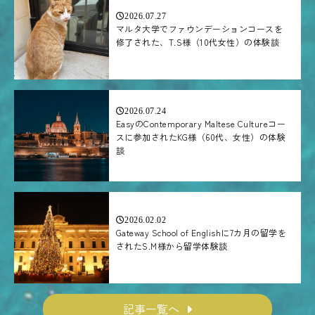
2026.07.27
マルタ大学でファウンデーションコースを
修了された、T.S様（10代女性）の体験談
2026.07.24
EasyのContemporary Maltese Cultureコー
スに参加されたKG様（60代、女性）の体験
談
2026.02.02
Gateway School of Englishに7カ月の留学を
されたS.M様から留学体験談
記事一覧へ