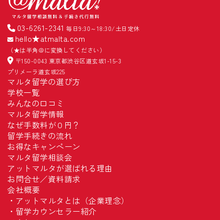
03-6261-2341
毎日9:30～18:30/土日定休
hello★atmalta.com
（★は半角＠に変換してください）
〒150-0043 東京都渋谷区道玄坂1-15-3
プリメーラ道玄坂225
マルタ留学の選び方
学校一覧
みんなの口コミ
マルタ留学情報
なぜ手数料が０円？
留学手続きの流れ
お得なキャンペーン
マルタ留学相談会
アットマルタが選ばれる理由
お問合せ／資料請求
会社概要
・
アットマルタとは（企業理念）
・
留学カウンセラー紹介