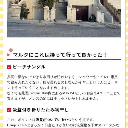
マルタにこれは持って行って良かった！
ビーチサンダル
共同生活なのでやはり水回りが汚れやすく、シャワーやトイレに素足
で踏み入れたくない、靴が濡れるのもなんかイヤ…という人はビーサ
ンを持っていくことをおすすめします。
なくても最悪Campus Hub内にあるMINISOというお店で4ユーロほどで
買えますが、メンズの足には少し小さいかもしれません。
吸盤付き折りたたみ物干し
これ、ポイントは
吸盤がついているやつ
という点です。
Campus Hubはせっかく日当たりが良いのに洗濯物を干すスペースがな