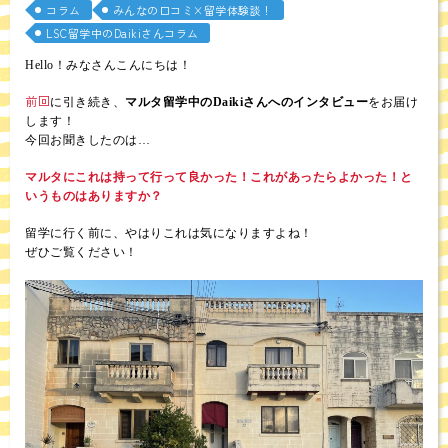
コラム
みんなの口コミ×留学体験談！
LSC留学中のDaikiさんコラム
Hello！みなさんこんにちは！
前回
に引き続き、
マルタ留学中のDaikiさんへのインタビュー
をお届け
します！
今回お聞きしたのは…
マルタにこれは持って行って良かった！これがあったらよかった！と
いうものはありますか？
留学に行く前に、やはりこれは気になりますよね！
ぜひご覧ください！