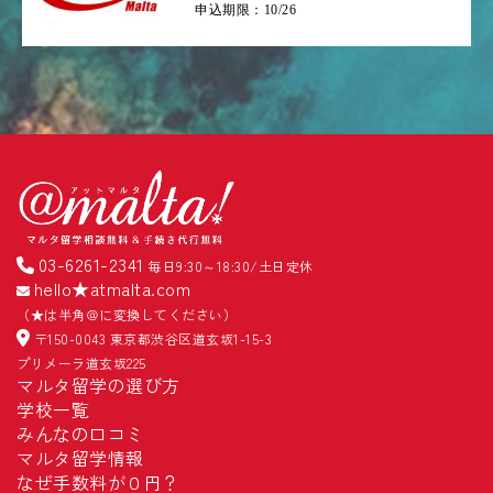
申込期限：10/26
03-6261-2341
毎日9:30～18:30/土日定休
hello★atmalta.com
（★は半角＠に変換してください）
〒150-0043 東京都渋谷区道玄坂1-15-3
プリメーラ道玄坂225
マルタ留学の選び方
学校一覧
みんなの口コミ
マルタ留学情報
なぜ手数料が０円？