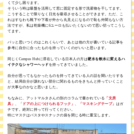
くて少し困ります。
そういう時は吸盤を活用して窓に固定する形で洗濯物を干してます。
こうすることで限りなく日光を吸収させることができます。ただ、こ
れはすなわち靴下や下着が外から丸見えになるので恥も外聞もない方
法ですが、私は乾燥機に6ユーロも払いたくないので思い切ってこうし
てます。
パッと思いつくのはこれくらいで、あとは他の方が書いている記事を
参考に自分に合ったものを持っていくのがいいと思います。
同じくCampus Hubに滞在している日本人の方は
硬水を軟水に変えるハ
イテクなシャワーヘッド
を持ってきていました。
自分が思ってもなかったものを持ってきている人の話を聞いたりする
と、結局自分が譲れない部分に関わるものをきちんと持っていくこと
が大事なのかなと思いました。
ちなみに、アットマルタさんの別のコラムで書かれている
「文房
具」
、「
ドアの上につけられるフック」
、
「マスキングテープ」
はガ
チです。絶対に持って行ってください。
特にマステはパスタやスナックの袋を閉じる時に重宝します。