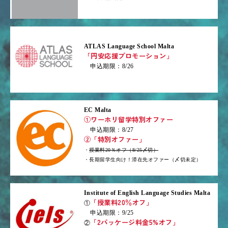
ATLAS Language School Malta
「円安応援プロモーション」
申込期限：8/26
EC Malta
①ワーホリ留学特別オファー
申込期限：8/27
②「特別オファー」
・
授業料20％オフ（8/25〆切）
・長期留学生向け！滞在先オファー（〆切未定）
Institute of English Language Studies Malta
「授業料20％オフ」
①
申込期限：9/25
「2パッケージ料金5%オフ」
②