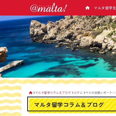
マルタ留学
学校から選ぶ
マルタについて
アットマルタとは
マルタ基本情報
マルタ語学学校一覧/比較
会社概要
（気候･治安･緊急･病院･電話のかけ方･チ
マルタ語学学校 料金表
企業理念
ップ･お金･電気･交通など）
マルタ留学の選び方
マルタの主要都市紹介
留学カウンセラー紹介
マルタの観光スポット
アットマルタが選ばれる理由
なぜ手数料が０円？
生活情報
留学手続きの流れ
マルタの空港
マルタ留学相談会
交通機関
タクシー＆便利アプリ
マルタ留学コラム＆ブログ
コラム
マルタ出張レポート～
携帯電話
マルタ留学コラム＆ブログ
マルタ滞在時のお金の管理
マルタのATMの使い方