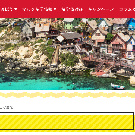
を選ぼう
マルタ留学情報
留学体験談
キャンペーン
コラム
国立マルタ大学 正規留学
マルタ留学について
お問合せ・アクセス・他
こんなコースも
留学の準備
マルタ留学コラム
マルタ大学について
マルタの気になる英語
お問合せ／資料請求
インターンシップ
マルタ留学の手続
コラム
マルタ留学の予算
アクセス
二カ国留学
出発までに必要な
ニュース
マルタの留学の選び方
留学手続きに関する約款/規約
MBA（経営学修士
マルタの留学保険
マルタ留学口コミ
おすすめ留学プラン
特定商取引法に基づく表記
親子留学プログラ
マルタの留学ビザ
イベント情報
マルタ留学生活１日の流れ
プライバシーポリシー
小中高生向け 夏
マルタのワーキン
Instagram
滞在先の種類
リンク集
シニア留学プログ
持ち物リスト
Facebook
日本から契約できる
語学学校一覧
サイトマップ
マルタ＋イタリア
Twitter
ド！
よくある質問Q＆A
外貨両替宅配サー
ゴゾ編②～
海外オンライン医
『YOKUMIRU』
『留学110番』留
プ支援サービス