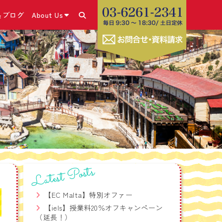
＆ブログ
About Us
あります！
＆ブログ・SNS
コース
きの流れ
こと
号）取得
✕体験談
ム
・申請方法
休み留学プログラム
グホリデービザ
ラム
お勧めの海外SIMカー
コース
Latest Posts
ビス
療相談サービス
【EC Malta】特別オファー
学生危機管理ワンストッ
【iels】授業料20％オフキャンペーン
（延長！）