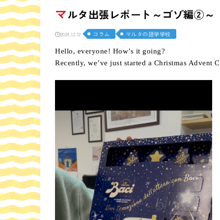
マ
ルタ出張レポート～ゴゾ編②～
コラム
マルタの語学学校
2024.12.12
Hello, everyone! How’s it going?
Recently, we’ve just started a Christmas Advent 