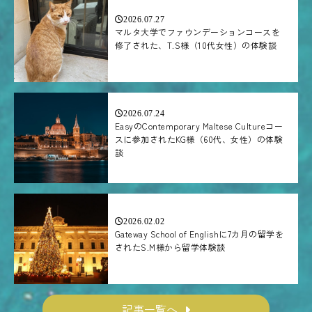
2026.07.27
マルタ大学でファウンデーションコースを
修了された、T.S様（10代女性）の体験談
2026.07.24
EasyのContemporary Maltese Cultureコー
スに参加されたKG様（60代、女性）の体験
談
2026.02.02
Gateway School of Englishに7カ月の留学を
されたS.M様から留学体験談
記事一覧へ