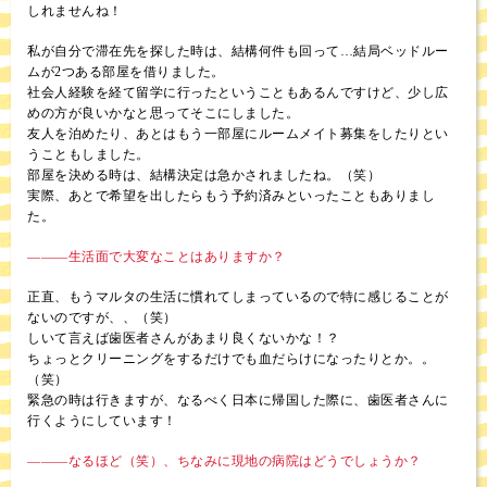
しれませんね！
私が自分で滞在先を探した時は、結構何件も回って…結局ベッドルー
ムが2つある部屋を借りました。
社会人経験を経て留学に行ったということもあるんですけど、少し広
めの方が良いかなと思ってそこにしました。
友人を泊めたり、あとはもう一部屋にルームメイト募集をしたりとい
うこともしました。
部屋を決める時は、結構決定は急かされましたね。（笑）
実際、あとで希望を出したらもう予約済みといったこともありまし
た。
―――生活面で大変なことはありますか？
正直、もうマルタの生活に慣れてしまっているので特に感じることが
ないのですが、、（笑）
しいて言えば歯医者さんがあまり良くないかな！？
ちょっとクリーニングをするだけでも血だらけになったりとか。。
（笑）
緊急の時は行きますが、なるべく日本に帰国した際に、歯医者さんに
行くようにしています！
―――なるほど（笑）、ちなみに現地の病院はどうでしょうか？