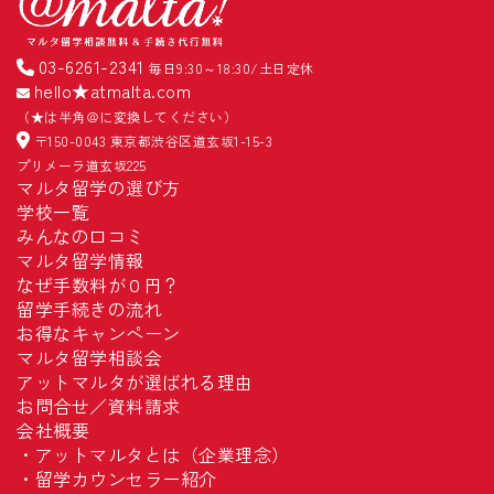
03-6261-2341
毎日9:30～18:30/土日定休
hello★atmalta.com
（★は半角＠に変換してください）
〒150-0043 東京都渋谷区道玄坂1-15-3
プリメーラ道玄坂225
マルタ留学の選び方
学校一覧
みんなの口コミ
マルタ留学情報
なぜ手数料が０円？
留学手続きの流れ
お得なキャンペーン
マルタ留学相談会
アットマルタが選ばれる理由
お問合せ／資料請求
会社概要
・
アットマルタとは（企業理念）
・
留学カウンセラー紹介