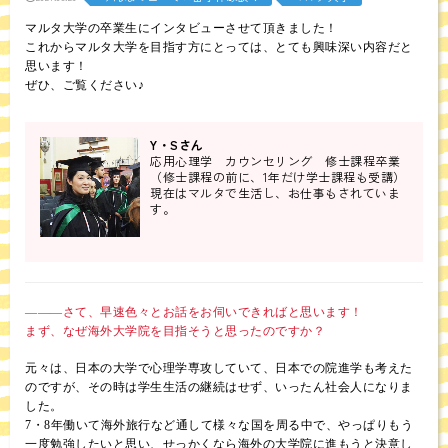
マルタ大学の卒業生にインタビューさせて頂きました！
これからマルタ大学を目指す方にとっては、とても興味深い内容だと
思います！
ぜひ、ご覧ください♪
Y・Sさん
応用心理学 カウンセリング 修士課程卒業
（修士課程の前に、1年だけ学士課程も受講）
現在はマルタで生活し、お仕事もされていま
す。
―――さて、早速色々とお話をお伺いできればと思います！
まず、なぜ海外大学院を目指そうと思ったのですか？
元々は、日本の大学で心理学専攻していて、日本での院進学も考えた
のですが、その時は学生生活の継続はせず、いったん社会人になりま
した。
7・8年働いて海外旅行など通して様々な国を周る中で、やっぱりもう
一度勉強したいと思い、せっかくなら海外の大学院に進もうと決意し