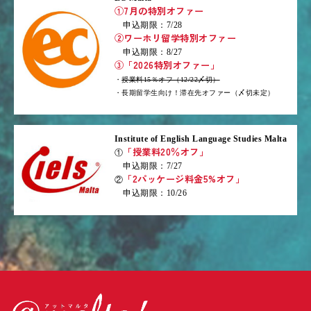
①7月の特別オファー
申込期限：7/28
②ワーホリ留学特別オファー
申込期限：8/27
③「2026特別オファー」
・
授業料15％オフ（12/22〆切）
・長期留学生向け！滞在先オファー（〆切未定）
Institute of English Language Studies Malta
「授業料20％オフ」
①
申込期限：7/27
「2パッケージ料金5%オフ」
②
申込期限：10/26