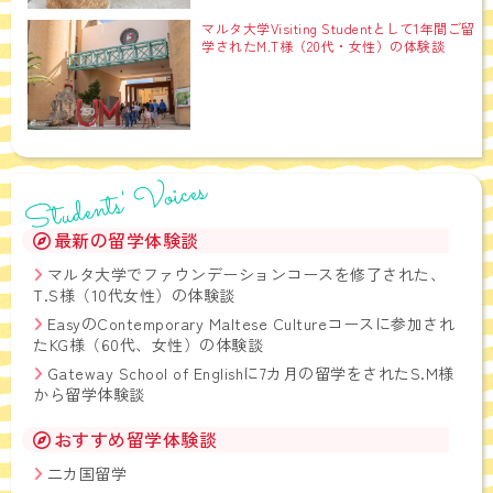
マルタ大学Visiting Studentとして1年間ご留
学されたM.T様（20代・女性）の体験談
Students' Voices
最新の留学体験談
マルタ大学でファウンデーションコースを修了された、
T.S様（10代女性）の体験談
EasyのContemporary Maltese Cultureコースに参加され
たKG様（60代、女性）の体験談
Gateway School of Englishに7カ月の留学をされたS.M様
から留学体験談
おすすめ留学体験談
二カ国留学