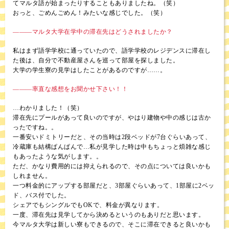
てマルタ語が始まったりすることもありましたね。（笑）
おっと、ごめんごめん！みたいな感じでした。（笑）
―――マルタ大学在学中の滞在先はどうされましたか？
私はまず語学学校に通っていたので、語学学校のレジデンスに滞在し
た後は、自分で不動産屋さんを巡って部屋を探しました。
大学の学生寮の見学はしたことがあるのですが……。
―――率直な感想をお聞かせ下さい！！
…わかりました！（笑）
滞在先にプールがあって良いのですが、やはり建物や中の感じは古か
ったですね。。
一番安いドミトリーだと、その当時は2段ベッドが7台ぐらいあって、
冷蔵庫も結構ぱんぱんで…私が見学した時は中もちょっと煩雑な感じ
もあったような気がします。。
ただ、かなり費用的には抑えられるので、その点については良いかも
しれません。
一つ料金的にアップする部屋だと、3部屋ぐらいあって、1部屋に2ベッ
ド、バス付でした。
シェアでもシングルでもOKで、料金が異なります。
一度、滞在先は見学してから決めるというのもありだと思います。
今マルタ大学は新しい寮もできるので、そこに滞在できると良いかも