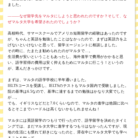
ました。
―――なぜ留学先をマルタにしようと思われたのですか？そして、な
ぜマルタ大学を希望されたのでしょうか？
高校時代、サマースクールでアメリカ短期留学の経験はあったのです
が、ちゃんと英語を勉強したことはなかったので、まずは英語力を上
げないといけないと思って、留学エージェントに相談しました。
その時に、たまたま勧められたのがマルタで…。
生活費が安いということもあったし、海外進学で費用がかかると思
い、語学習得の費用は安く抑えるためにマルタに行こう！というの
が、選んだきっかけです。
まずは、マルタの語学学校に半年通いました。
IELTSコースを受講し、IELTSのテストもマルタ国内で受験しました。
院の基準は6.5なので、基準に達するまでの勉強はかなり大変でした
が…。
でも、イギリスなどだと7.0くらいなので、マルタの進学は他国に比べ
るとそこまでハードルは高くないかもしれませんね！
マルタには英語留学のつもりで行ったので、語学留学を決めたタイミ
ングでは、まだマルタ大学に進学するつもりはなかったんですが、現
地の生活にも慣れて好きになったのと、滞在中にマルタ大学でも学べ