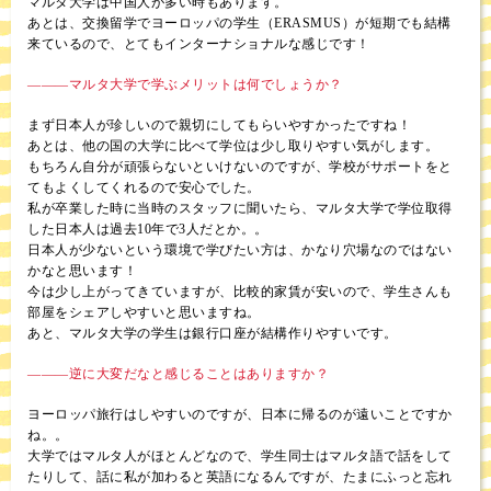
マルタ大学は中国人が多い時もあります。
あとは、交換留学でヨーロッパの学生（ERASMUS）が短期でも結構
来ているので、とてもインターナショナルな感じです！
―――マルタ大学で学ぶメリットは何でしょうか？
まず日本人が珍しいので親切にしてもらいやすかったですね！
あとは、他の国の大学に比べて学位は少し取りやすい気がします。
もちろん自分が頑張らないといけないのですが、学校がサポートをと
てもよくしてくれるので安心でした。
私が卒業した時に当時のスタッフに聞いたら、マルタ大学で学位取得
した日本人は過去10年で3人だとか。。
日本人が少ないという環境で学びたい方は、かなり穴場なのではない
かなと思います！
今は少し上がってきていますが、比較的家賃が安いので、学生さんも
部屋をシェアしやすいと思いますね。
あと、マルタ大学の学生は銀行口座が結構作りやすいです。
―――逆に大変だなと感じることはありますか？
ヨーロッパ旅行はしやすいのですが、日本に帰るのが遠いことですか
ね。。
大学ではマルタ人がほとんどなので、学生同士はマルタ語で話をして
たりして、話に私が加わると英語になるんですが、たまにふっと忘れ