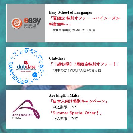
Easy School of Languages
「夏限定 特別オファー ～ハイシーズン
料金無料～」
対象受講期間 2026/6/21〜8/30
Clubclass
「【超お得!】7月限定特別オファー！」
7月中のご予約および受講のみ有効
Ace English Malta
「日本人向け特別キャンペーン」
申込期限：7/27
「Summer Special Offer！」
申込期限：7/27