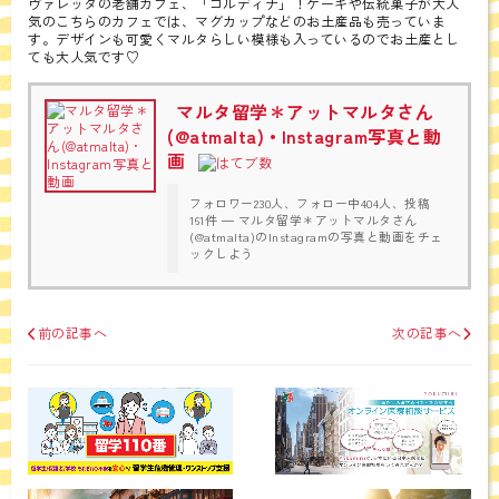
ヴァレッタの老舗カフェ、「コルディナ」！ケーキや伝統菓子が大人
気のこちらのカフェでは、マグカップなどのお土産品も売っていま
す。デザインも可愛くマルタらしい模様も入っているのでお土産とし
ても大人気です♡
マルタ留学＊アットマルタさん
(@atmalta) • Instagram写真と動
画
フォロワー230人、フォロー中404人、投稿
161件 ― マルタ留学＊アットマルタさん
(@atmalta)のInstagramの写真と動画をチェ
ックしよう
前の記事へ
次の記事へ