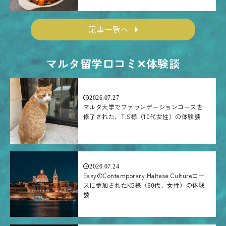
記事一覧へ
マルタ留学口コミ✕体験談
2026.07.27
マルタ大学でファウンデーションコースを
修了された、T.S様（10代女性）の体験談
2026.07.24
EasyのContemporary Maltese Cultureコー
スに参加されたKG様（60代、女性）の体験
談