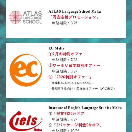
ATLAS Language School Malta
「円安応援プロモーション」
申込期限：8/26
EC Malta
①7月の特別オファー
申込期限：7/28
②ワーホリ留学特別オファー
申込期限：8/27
③「2026特別オファー」
・
授業料15％オフ（12/22〆切）
・長期留学生向け！滞在先オファー（〆切未定）
Institute of English Language Studies Malta
「授業料20％オフ」
①
申込期限：7/27
「2パッケージ料金5%オフ」
②
申込期限：10/26