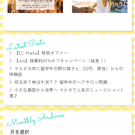
Latest Posts
【EC Malta】特別オファー
【iels】授業料20％オフキャンペーン（延長！）
マルタ大学に留学中の野口爽さん（20代、男性）からの
体験談
切る派？伸ばす派？？ 留学中のヘアサロン問題
小さな島国から世界へ マルタで人気のミュージシャン3
選♪
Monthly Archives
Monthly