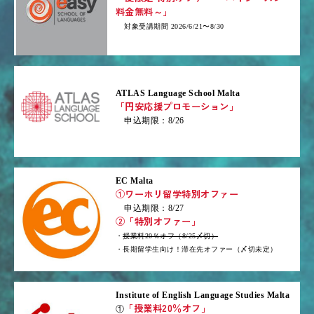
料金無料～」
対象受講期間 2026/6/21〜8/30
ATLAS Language School Malta
「円安応援プロモーション」
申込期限：8/26
EC Malta
①ワーホリ留学特別オファー
申込期限：8/27
②「特別オファー」
・
授業料20％オフ（8/25〆切）
・長期留学生向け！滞在先オファー（〆切未定）
Institute of English Language Studies Malta
「授業料20％オフ」
①