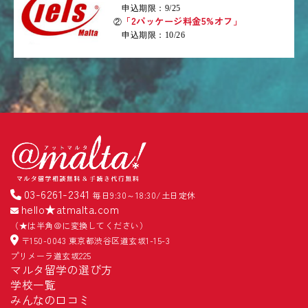
申込期限：9/25
「2パッケージ料金5%オフ」
②
申込期限：10/26
03-6261-2341
毎日9:30～18:30/土日定休
hello★atmalta.com
（★は半角＠に変換してください）
〒150-0043 東京都渋谷区道玄坂1-15-3
プリメーラ道玄坂225
マルタ留学の選び方
学校一覧
みんなの口コミ