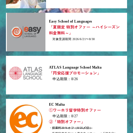
Easy School of Languages
「夏限定 特別オファー ～ハイシーズン
料金無料～」
対象受講期間 2026/6/21〜8/30
ATLAS Language School Malta
「円安応援プロモーション」
申込期限：8/26
EC Malta
①ワーホリ留学特別オファー
申込期限：8/27
②「特別オファー」
・
授業料20％オフ（8/25〆切）