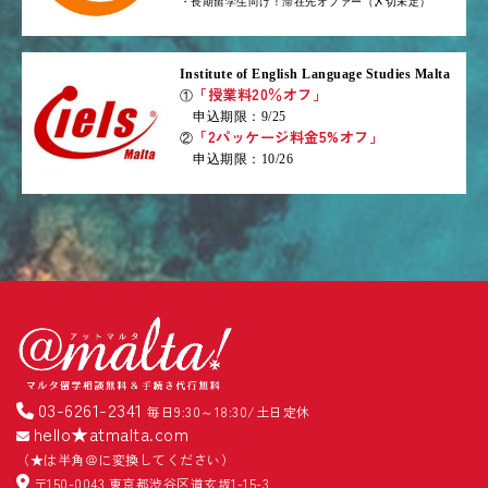
・長期留学生向け！滞在先オファー（〆切未定）
Institute of English Language Studies Malta
「授業料20％オフ」
①
申込期限：9/25
「2パッケージ料金5%オフ」
②
申込期限：10/26
03-6261-2341
毎日9:30～18:30/土日定休
hello★atmalta.com
（★は半角＠に変換してください）
〒150-0043 東京都渋谷区道玄坂1-15-3