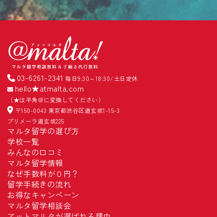
03-6261-2341
毎日9:30～18:30/土日定休
hello★atmalta.com
（★は半角＠に変換してください）
〒150-0043 東京都渋谷区道玄坂1-15-3
プリメーラ道玄坂225
マルタ留学の選び方
学校一覧
みんなの口コミ
マルタ留学情報
なぜ手数料が０円？
留学手続きの流れ
お得なキャンペーン
マルタ留学相談会
アットマルタが選ばれる理由