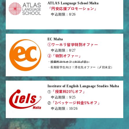
ATLAS Language School Malta
「円安応援プロモーション」
申込期限：8/26
EC Malta
①ワーホリ留学特別オファー
申込期限：8/27
②「特別オファー」
・
授業料20％オフ（8/25〆切）
・長期留学生向け！滞在先オファー（〆切未定）
Institute of English Language Studies Malta
「授業料20％オフ」
①
申込期限：9/25
「2パッケージ料金5%オフ」
②
申込期限：10/26