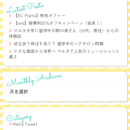
Latest Posts
【EC Malta】特別オファー
【iels】授業料20％オフキャンペーン（延長！）
マルタ大学に留学中の野口爽さん（20代、男性）からの
体験談
切る派？伸ばす派？？ 留学中のヘアサロン問題
小さな島国から世界へ マルタで人気のミュージシャン3
選♪
Monthly Archives
Monthly
Archives
Category
Malta Tweet