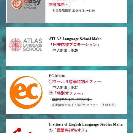
料金無料～」
対象受講期間 2026/6/21〜8/30
ATLAS Language School Malta
「円安応援プロモーション」
申込期限：8/26
EC Malta
①ワーホリ留学特別オファー
申込期限：8/27
②「特別オファー」
・
授業料20％オフ（8/25〆切）
・長期留学生向け！滞在先オファー（〆切未定）
Institute of English Language Studies Malta
「授業料20％オフ」
①