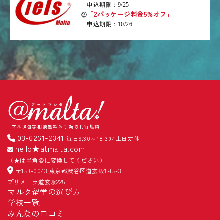
申込期限：9/25
「2パッケージ料金5%オフ」
②
申込期限：10/26
03-6261-2341
毎日9:30～18:30/土日定休
hello★atmalta.com
（★は半角＠に変換してください）
〒150-0043 東京都渋谷区道玄坂1-15-3
プリメーラ道玄坂225
マルタ留学の選び方
学校一覧
みんなの口コミ