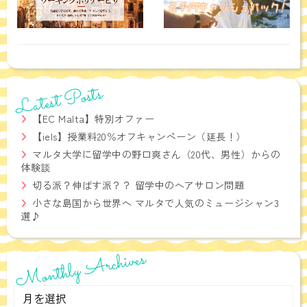
Latest Posts
【EC Malta】特別オファー
【iels】授業料20％オフキャンペーン（延長！）
マルタ大学に留学中の野口爽さん（20代、男性）からの
体験談
切る派？伸ばす派？？ 留学中のヘアサロン問題
小さな島国から世界へ マルタで人気のミュージシャン3
選♪
Monthly Archives
Monthly