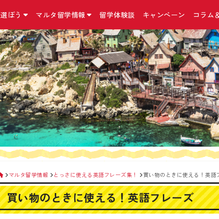
を選ぼう
マルタ留学情報
留学体験談
キャンペーン
コラム
国立マルタ大学 正規留学
マルタ留学について
お問合せ・アクセス・他
こんなコースも
留学の準備
マルタ留学コラム
マルタ大学について
マルタの気になる英語
お問合せ／資料請求
インターンシップ
マルタ留学の手続
コラム
マルタ留学の予算
アクセス
二カ国留学
出発までに必要な
ニュース
マルタの留学の選び方
留学手続きに関する約款/規約
MBA（経営学修士
マルタの留学保険
マルタ留学口コミ
おすすめ留学プラン
特定商取引法に基づく表記
親子留学プログラ
マルタの留学ビザ
イベント情報
マルタ留学生活１日の流れ
プライバシーポリシー
小中高生向け 夏
マルタのワーキン
Instagram
滞在先の種類
リンク集
シニア留学プログ
持ち物リスト
Facebook
日本から契約できる
語学学校一覧
サイトマップ
マルタ＋イタリア
Twitter
ド！
よくある質問Q＆A
外貨両替宅配サー
マルタ留学情報
とっさに使える英語フレーズ集！
買い物のときに使える！英語
海外オンライン医
『YOKUMIRU』
買い物のときに使える！英語フレーズ
『留学110番』留
プ支援サービス