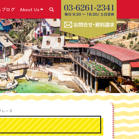
＆ブログ
About Us
あります！
＆ブログ・SNS
コース
きの流れ
こと
号）取得
✕体験談
ム
・申請方法
休み留学プログラム
グホリデービザ
ラム
お勧めの海外SIMカー
コース
ビス
フレーズ
療相談サービス
学生危機管理ワンストッ