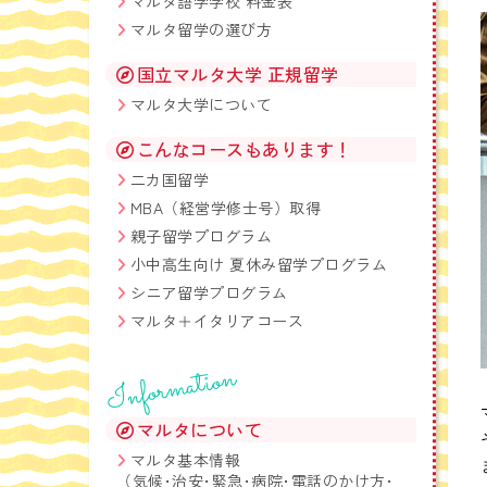
マルタ語学学校 料金表
マルタ留学の選び方
国立マルタ大学 正規留学
マルタ大学について
こんなコースもあります！
二カ国留学
MBA（経営学修士号）取得
親子留学プログラム
小中高生向け 夏休み留学プログラム
シニア留学プログラム
マルタ＋イタリアコース
Information
マルタについて
マルタ基本情報
（気候･治安･緊急･病院･電話のかけ方･