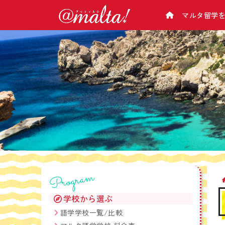
マルタ留学
学校から選ぶ
マルタについて
アットマルタとは
マルタ基本情報
マルタ語学学校一覧/比較
会社概要
（気候･治安･緊急･病院･電話のかけ方･チ
マルタ語学学校 料金表
企業理念
ップ･お金･電気･交通など）
マルタ留学の選び方
マルタの主要都市紹介
留学カウンセラー紹介
マルタの観光スポット
アットマルタが選ばれる理由
なぜ手数料が０円？
生活情報
留学手続きの流れ
マルタの空港
マルタ留学相談会
交通機関
Program
タクシー＆便利アプリ
携帯電話
学校から選ぶ
マルタ滞在時のお金の管理
語学学校一覧/比較
マルタのATMの使い方