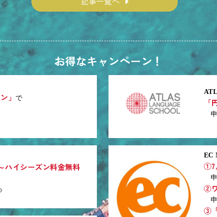
記事一覧へ
お得なキャンペーン！
ATL
ーン」
で
「
申込
EC 
①
 ～ハイシーズン料金無料
申込
②
0
申込
③「