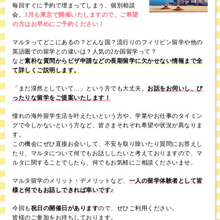
毎回すぐに予約で埋まってしまう、個別相談
会。
3月も東京で開催いたしますので、ご希望
の方はお早めにご予約ください！
マルタってどこにあるの？どんな国？流行りのフィリピン留学や他の
英語圏での留学との違いは？人気の2か国留学って？
など
素朴な質問からビザ申請などの長期留学に欠かせない情報まで全
て詳しくご説明します。
「まだ漠然としていて…」という方でも大丈夫。
お話をお伺いし、ぴ
ったりな留学をご提案いたします！
憧れの海外留学生活を叶えたいという方や、学業やお仕事のタイミン
グで今しかないという方など、皆さまそれぞれ希望や状況が異なりま
す。
この機会にぜひ直接お会いして、不安を取り除いたり質問にお答えし
たり、マルタについて何でもお話ししたいと考えておりますので、マ
ルタに関することでしたら、何でもお気軽にご相談くださいませ。
マルタ留学のメリット・デメリットなど、
一人の留学体験者として皆
様と何でもお話しできれば幸いです♪
今回も
祝日の開催日があります
ので、ぜひご利用ください。
皆様のご参加をお待ちしております。