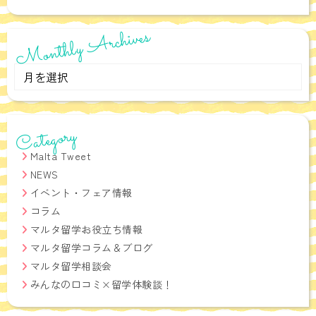
当社は、保有する個人情報に関して適用される日本の法令、その他
規範を遵守するとともに、本ポリシーの内容を適宜見直し、その改
Monthly Archives
善に努めます。
お問い合せ
Monthly
当社の個人情報の取扱に関するお問い合せは下記までご連絡くださ
い。
Archives
Category
アットマルタ運営 株式会社a domani
Email:ciao★adomani-italia.com (★を半角アットマークにしてくださ
Malta Tweet
い)
NEWS
イベント・フェア情報
コラム
マルタ留学お役立ち情報
マルタ留学コラム＆ブログ
マルタ留学相談会
みんなの口コミ×留学体験談！