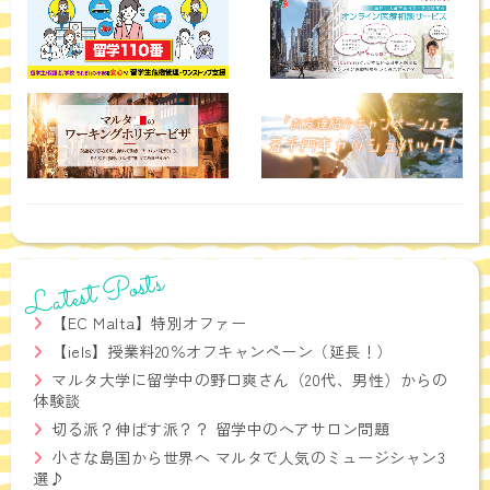
お客さまからお預かりした個人情報は、当社からのご連絡や業務の
ご案内やご質問に対する回答として、電子メールや資料のご送付に
利用いたします。
個人情報の第三者への開示・提供の禁止
当社は、お客さまよりお預かりした個人情報を適切に管理し、次の
いずれかに該当する場合を除き、個人情報を第三者に開示いたしま
せん。
●お客さまの同意がある場合
●お客さまが希望されるサービスを行なうために当社が業務を委託
する業者に対して開示する場合
●法令に基づき開示することが必要である場合
Latest Posts
個人情報の安全対策
【EC Malta】特別オファー
当社は、個人情報の正確性及び安全性確保のために、セキュリティ
【iels】授業料20％オフキャンペーン（延長！）
に万全の対策を講じています。
マルタ大学に留学中の野口爽さん（20代、男性）からの
ご本人の照会
体験談
お客さまがご本人の個人情報の照会・修正・削除などをご希望され
切る派？伸ばす派？？ 留学中のヘアサロン問題
る場合には、ご本人であることを確認の上、対応させていただきま
す。
小さな島国から世界へ マルタで人気のミュージシャン3
法令、規範の遵守と見直し
選♪