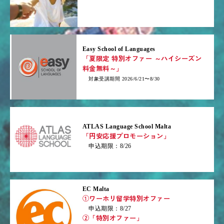
Easy School of Languages
「夏限定 特別オファー ～ハイシーズン
料金無料～」
対象受講期間 2026/6/21〜8/30
ATLAS Language School Malta
「円安応援プロモーション」
申込期限：8/26
EC Malta
①ワーホリ留学特別オファー
申込期限：8/27
②「特別オファー」