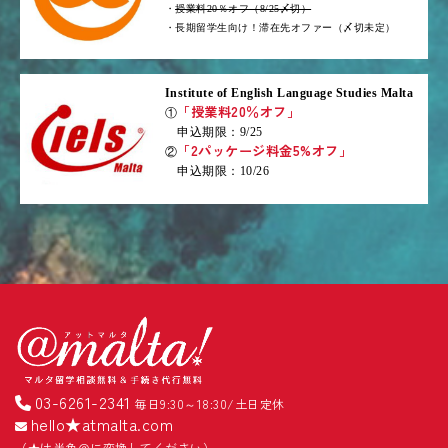
・
授業料20％オフ（8/25〆切）
・長期留学生向け！滞在先オファー（〆切未定）
Institute of English Language Studies Malta
「授業料20％オフ」
①
申込期限：9/25
「2パッケージ料金5%オフ」
②
申込期限：10/26
03-6261-2341
毎日9:30～18:30/土日定休
hello★atmalta.com
（★は半角＠に変換してください）