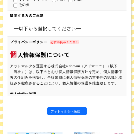
その他
留学する方のご年齢
プライバシーポリシー
必ずお読みください
個
人情報保護について
アットマルタを運営する株式会社a domani（アドマーニ）（以下
「当社」）は、以下のとおり個人情報保護方針を定め、個人情報保
護の仕組みを構築し、全従業員に個人情報保護の重要性の認識と取
組みを徹底させることにより、個人情報の保護を推進致します。
個人情報の管理
当社は、お客さまの個人情報を正確かつ最新の状態に保ち、個人情
報への不正アクセス・紛失・破損・改ざん・漏洩などを防止するた
め、セキュリティシステムの維持・管理体制の整備・社員教育の
徹底等の必要な措置を講じ、安全対策を実施し個人情報の厳重な管
理を行ないます。
個人情報の利用目的