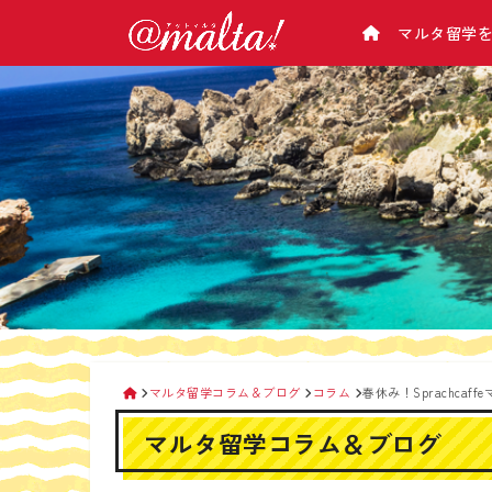
マルタ留学
学校から選ぶ
マルタについて
アットマルタとは
マルタ基本情報
マルタ語学学校一覧/比較
会社概要
（気候･治安･緊急･病院･電話のかけ方･チ
マルタ語学学校 料金表
企業理念
ップ･お金･電気･交通など）
マルタ留学の選び方
マルタの主要都市紹介
留学カウンセラー紹介
マルタの観光スポット
アットマルタが選ばれる理由
なぜ手数料が０円？
生活情報
留学手続きの流れ
マルタの空港
マルタ留学相談会
交通機関
タクシー＆便利アプリ
マルタ留学コラム＆ブログ
コラム
春休み！Sprachcaf
携帯電話
マルタ留学コラム＆ブログ
マルタ滞在時のお金の管理
マルタのATMの使い方