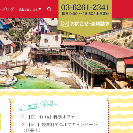
＆ブログ
About Us
あります！
＆ブログ・SNS
コース
きの流れ
こと
号）取得
✕体験談
ム
・申請方法
休み留学プログラム
グホリデービザ
ラム
お勧めの海外SIMカー
コース
Latest Posts
ビス
療相談サービス
【EC Malta】特別オファー
学生危機管理ワンストッ
【iels】授業料20％オフキャンペーン
（延長！）