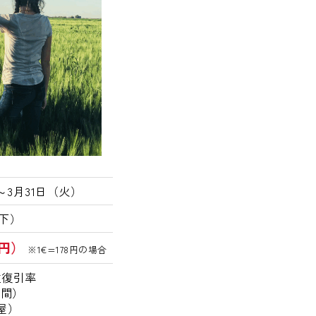
）～3月31日（火）
以下）
0円）
※1€=178円の場合
往復引率
時間）
屋）