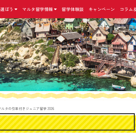
を選ぼう
マルタ留学情報
留学体験談
キャンペーン
コラム
国立マルタ大学 正規留学
マルタ留学について
お問合せ・アクセス・他
こんなコースも
留学の準備
マルタ留学コラム
マルタ大学について
マルタの気になる英語
お問合せ／資料請求
インターンシップ
マルタ留学の手続
コラム
マルタ留学の予算
アクセス
二カ国留学
出発までに必要な
ニュース
マルタの留学の選び方
留学手続きに関する約款/規約
MBA（経営学修士
マルタの留学保険
マルタ留学口コミ
おすすめ留学プラン
特定商取引法に基づく表記
親子留学プログラ
マルタの留学ビザ
イベント情報
マルタ留学生活１日の流れ
プライバシーポリシー
小中高生向け 夏
マルタのワーキン
Instagram
滞在先の種類
リンク集
シニア留学プログ
持ち物リスト
Facebook
日本から契約できる
語学学校一覧
サイトマップ
マルタ＋イタリア
Twitter
ド！
よくある質問Q＆A
外貨両替宅配サー
feマルタの引率付きジュニア留学 2026
海外オンライン医
『YOKUMIRU』
『留学110番』留
プ支援サービス