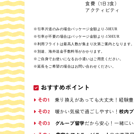
食費（1日3食）
アクティビティ
※引率片道のみの場合パッケージ金額より-50EUR
※引率が不要の場合はパッケージ金額より-150EUR
※利用フライトは最高人数が集まり次第ご案内となります
※別途、海外送金手数料等がかかります。
※ご自身でお使いになるお小遣いはご用意ください。
※延長をご希望の場合はお問い合わせください。
おすすめポイント
その1
乗り換えがあっても大丈夫！経験豊
その2
暖かい気候で過ごしやすい！
校内プ
その3
グループ留学
だから安心！一緒にい