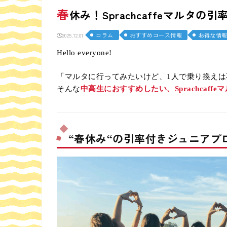
春
休み！Sprachcaffeマルタの引
コラム
おすすめコース情報
お得な情
2025.12.01
Hello everyone!
「マルタに行ってみたいけど、1人で乗り換えは
そんな
中高生におすすめしたい、Sprachcaf
“春休み“の引率付きジュニアプロ