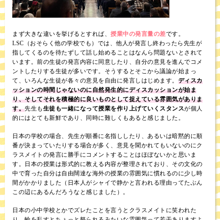
まず大きな違いを挙げるとすれば、
授業中の発言量の差
です。
LSC（おそらく他の学校でも）では、他人が発言し終わったら先生が
指してくるのを待たずして話し始めることはなんら問題ないとされて
います。前の生徒の発言内容に同意したり、自分の意見を進んでコメ
ントしたりする生徒が多いです。そうするとそこから議論が始まっ
て、いろんな生徒が各々の意見を自由に発言しはじめます。
ディスカ
ッションの時間じゃないのに自然発生的にディスカッションが始ま
り、そしてそれを積極的に良いものとして捉えている雰囲気がありま
す。
先生も
生徒も一緒になって授業を作り上げていくスタンス
が個人
的にはとても新鮮であり、同時に難しくもあると感じました。
日本の学校の場合、先生が順番に名指ししたり、あるいは暗黙的に順
番が決まっていたりする場合が多く、意見を聞かれてもいないのにク
ラスメイトの発言に勝手にコメントすることはほぼないかと思いま
す。日本の授業は形式的に教える内容が整理されており、その文化の
中で育った自分は自由闊達な海外の授業の雰囲気に慣れるのに少し時
間がかかりました（日本人がシャイで静かと言われる理由ってたぶん
この辺にあるんだろうなと感じました）。
日本の小中学校とかでズレたことを言うとクラスメイトに笑われた
り、輪を乱すとちょっと怒られるみたいな雰囲気って若干ありますよ