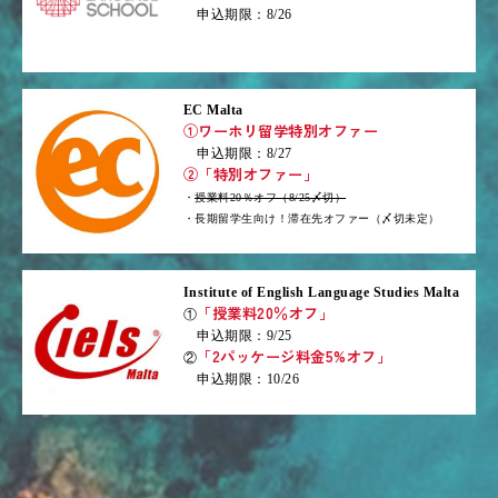
申込期限：8/26
EC Malta
①ワーホリ留学特別オファー
申込期限：8/27
②「特別オファー」
・
授業料20％オフ（8/25〆切）
・長期留学生向け！滞在先オファー（〆切未定）
Institute of English Language Studies Malta
「授業料20％オフ」
①
申込期限：9/25
「2パッケージ料金5%オフ」
②
申込期限：10/26