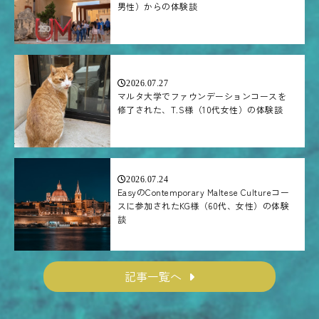
男性）からの体験談
2026.07.27
マルタ大学でファウンデーションコースを
修了された、T.S様（10代女性）の体験談
2026.07.24
EasyのContemporary Maltese Cultureコー
スに参加されたKG様（60代、女性）の体験
談
記事一覧へ