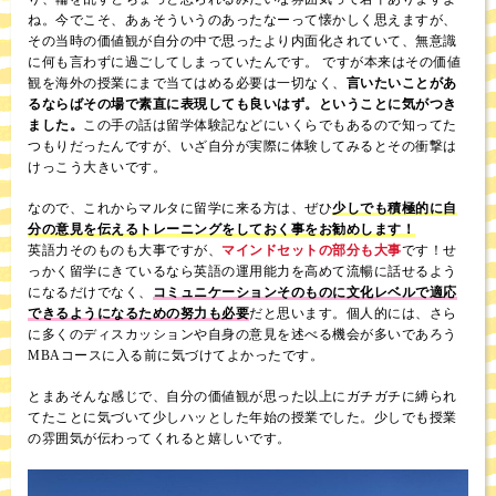
ね。今でこそ、あぁそういうのあったなーって懐かしく思えますが、
その当時の価値観が自分の中で思ったより内面化されていて、無意識
に何も言わずに過ごしてしまっていたんです。 ですが本来はその価値
観を海外の授業にまで当てはめる必要は一切なく、
言いたいことがあ
るならばその場で素直に表現しても良いはず。ということに気がつき
ました。
この手の話は留学体験記などにいくらでもあるので知ってた
つもりだったんですが、いざ自分が実際に体験してみるとその衝撃は
けっこう大きいです。
なので、これからマルタに留学に来る方は、ぜひ
少しでも積極的に自
分の意見を伝えるトレーニングをしておく事をお勧めします！
英語力そのものも大事ですが、
マインドセットの部分も大事
です！せ
っかく留学にきているなら英語の運用能力を高めて流暢に話せるよう
になるだけでなく、
コミュニケーションそのものに文化レベルで適応
できるようになるための努力も必要
だと思います。個人的には、さら
に多くのディスカッションや自身の意見を述べる機会が多いであろう
MBAコースに入る前に気づけてよかったです。
とまあそんな感じで、自分の価値観が思った以上にガチガチに縛られ
てたことに気づいて少しハッとした年始の授業でした。少しでも授業
の雰囲気が伝わってくれると嬉しいです。