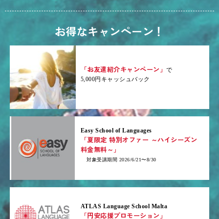
お得なキャンペーン！
「お友達紹介キャンペーン」
で
5,000円キャッシュバック
Easy School of Languages
「夏限定 特別オファー ～ハイシーズン
料金無料～」
対象受講期間 2026/6/21〜8/30
ATLAS Language School Malta
「円安応援プロモーション」