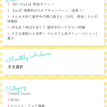
【EC Malta】特別オファー
【iels】授業料20％オフキャンペーン（延長！）
マルタ大学に留学中の野口爽さん（20代、男性）からの
体験談
切る派？伸ばす派？？ 留学中のヘアサロン問題
小さな島国から世界へ マルタで人気のミュージシャン3
選♪
Monthly Archives
Monthly
Archives
Category
Malta Tweet
NEWS
イベント・フェア情報