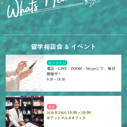
留学相談会 & イベント
オンライン
電話・LINE・ZOOM・Skypeにて、毎日
開催中！
9:30～18:30
東京
8/24㈪ 10:00～18:00
2026.
＠アットマルタオフィス