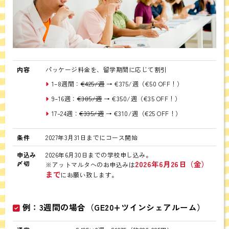
内容
パッケージ料金を、留学期間に応じて割引
1–8週間：
€425/週
→ €375/週（€50 OFF！）
9–16週：
€385/週
→ €350/週（€35 OFF！）
17–24週：
€335/週
→ €310/週（€25 OFF！）
条件
2027年3月31日までにコース開始
申込み
2026年6月30日までの学校申し込み。
2026年6月26日（金）
〆切
※アットマルタへのお申込みは
まで
にお願い致します。
例：3週間の場合（GE20+ツインシェアルーム）