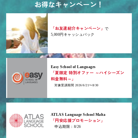
お得なキャンペーン！
「お友達紹介キャンペーン」
で
5,000円キャッシュバック
Easy School of Languages
「夏限定 特別オファー ～ハイシーズン
料金無料～」
対象受講期間 2026/6/21〜8/30
ATLAS Language School Malta
「円安応援プロモーション」
申込期限：8/26