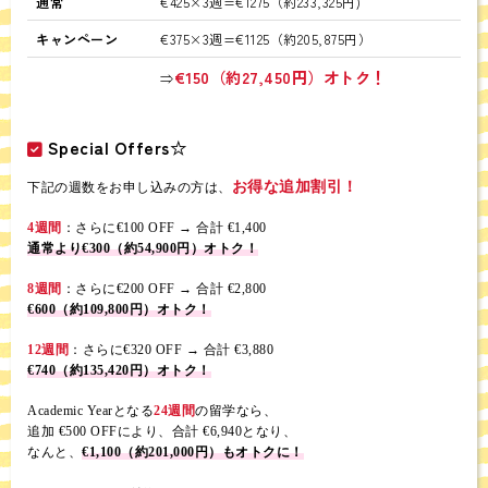
通常
€425×3週=€1275（約233,325円)
キャンペーン
€375×3週=€1125（約205,875円）
€150（約27,450円）オトク！
⇒
Special Offers☆
お得な追加割引！
下記の週数をお申し込みの方は、
4週間
：さらに€100 OFF → 合計 €1,400
通常より€300（約54,900円）オトク！
8週間
：さらに€200 OFF → 合計 €2,800
€600（約109,800円）オトク！
12週間
：さらに€320 OFF → 合計 €3,880
€740（約135,420円）オトク！
Academic Yearとなる
24週間
の留学なら、
追加 €500 OFFにより、合計 €6,940となり、
なんと、
€1,100（約201,000円）もオトクに！