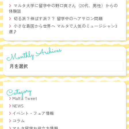
マルタ大学に留学中の野口爽さん（20代、男性）からの
体験談
切る派？伸ばす派？？ 留学中のヘアサロン問題
小さな島国から世界へ マルタで人気のミュージシャン3
選♪
Monthly Archives
Monthly
Archives
Category
Malta Tweet
NEWS
イベント・フェア情報
コラム
マルタ留学お役立ち情報