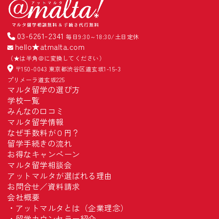
03-6261-2341
毎日9:30～18:30/土日定休
hello★atmalta.com
（★は半角＠に変換してください）
〒150-0043 東京都渋谷区道玄坂1-15-3
プリメーラ道玄坂225
マルタ留学の選び方
学校一覧
みんなの口コミ
マルタ留学情報
なぜ手数料が０円？
留学手続きの流れ
お得なキャンペーン
マルタ留学相談会
アットマルタが選ばれる理由
お問合せ／資料請求
会社概要
・
アットマルタとは（企業理念）
・
留学カウンセラー紹介