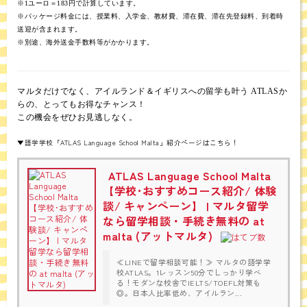
※1ユーロ＝183円で計算しています。
※パッケージ料金には、授業料、入学金、教材費、滞在費、滞在先登録料、到着時
送迎が含まれます。
※別途、海外送金手数料等がかかります。
マルタだけでなく、アイルランド＆イギリスへの留学も叶う ATLASか
らの、とってもお得なチャンス！
この機会をぜひお見逃しなく。
▼語学学校「ATLAS Language School Malta」紹介ページはこちら！
ATLAS Language School Malta
【学校･おすすめコース紹介/ 体験
談/ キャンペーン】 | マルタ留学
なら留学相談・手続き無料の at
malta (アットマルタ)
≪LINEで留学相談可能！≫ マルタの語学学
校ATLAS。1レッスン50分でしっかり学べ
る！モダンな校舎でIELTS/TOEFL対策も
◎。日本人比率低め、アイルラン...