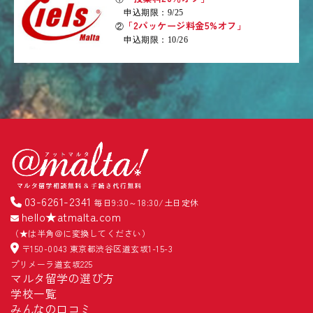
申込期限：9/25
「2パッケージ料金5%オフ」
②
申込期限：10/26
03-6261-2341
毎日9:30～18:30/土日定休
hello★atmalta.com
（★は半角＠に変換してください）
〒150-0043 東京都渋谷区道玄坂1-15-3
プリメーラ道玄坂225
マルタ留学の選び方
学校一覧
みんなの口コミ