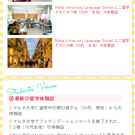
Malta University Language School にご留学
されたW.T様（20代・女性）の体験談
Malta University Language School にご留学
されたM様（20代・女性）の体験談
Students' Voices
最新の留学体験談
マルタ大学に留学中の野口爽さん（20代、男性）からの
体験談
マルタ大学でファウンデーションコースを修了された、
T.S様（10代女性）の体験談
EasyのContemporary Maltese Cultureコースに参加され