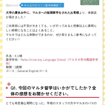
みんなの口コミ×留学体験談！
2025.09.26
大学の夏休み中に、マルタへの短期留学をされたお客様
より、体験談
が届きました！
ご出発前には不安が大きくても、いざ行ってみると想像以上に素晴ら
しい経験になることはよくあること。
マルタではどんな体験ができるのか、ぜひ皆さまもご参考になさって
ください！
氏名：K.U様
語学学校：
Malta University Language School（マルタ大学付属語学学
校）
期間：2週間
コース：General Englishコース
Q1. 今回のマルタ留学はいかがでしたか？全
体の感想をお聞かせください。
とても有意義な期間になった。学校のスタッフの方やマルタのバスの