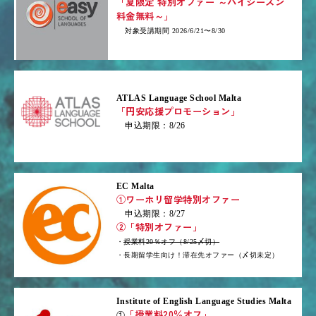
「夏限定 特別オファー ～ハイシーズン
料金無料～」
対象受講期間 2026/6/21〜8/30
ATLAS Language School Malta
「円安応援プロモーション」
申込期限：8/26
EC Malta
①ワーホリ留学特別オファー
申込期限：8/27
②「特別オファー」
・
授業料20％オフ（8/25〆切）
・長期留学生向け！滞在先オファー（〆切未定）
Institute of English Language Studies Malta
「授業料20％オフ」
①