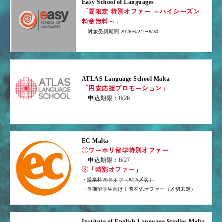
Easy School of Languages
「夏限定 特別オファー ～ハイシーズン
料金無料～」
対象受講期間 2026/6/21〜8/30
ATLAS Language School Malta
「円安応援プロモーション」
申込期限：8/26
EC Malta
①ワーホリ留学特別オファー
申込期限：8/27
②「特別オファー」
・
授業料20％オフ（8/25〆切）
・長期留学生向け！滞在先オファー（〆切未定）
Institute of English Language Studies Malta