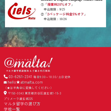
「授業料20％オフ」
①
申込期限：9/25
「2パッケージ料金5%オフ」
②
申込期限：10/26
03-6261-2341
毎日9:30～18:30/土日定休
hello★atmalta.com
（★は半角＠に変換してください）
〒150-0043 東京都渋谷区道玄坂1-15-3
プリメーラ道玄坂225
マルタ留学の選び方
学校一覧