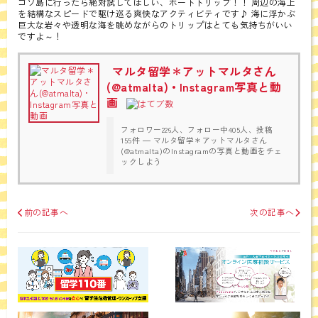
ゴゾ島に行ったら絶対試してほしい、ボートトリップ！！ 周辺の海上
を結構なスピードで駆け巡る爽快なアクティビティです♪ 海に浮かぶ
巨大な岩々や透明な海を眺めながらのトリップはとても気持ちがいい
ですよ～！
マルタ留学＊アットマルタさん
(@atmalta) • Instagram写真と動
画
フォロワー226人、フォロー中405人、投稿
155件 ― マルタ留学＊アットマルタさん
(@atmalta)のInstagramの写真と動画をチェ
ックしよう
前の記事へ
次の記事へ