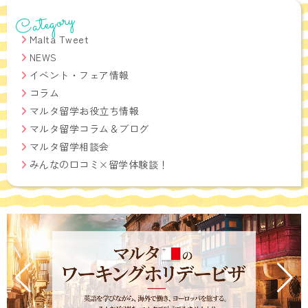
Category
Malta Tweet
NEWS
イベント・フェア情報
コラム
マルタ留学お役立ち情報
マルタ留学コラム＆ブログ
マルタ留学相談会
みんなの口コミ×留学体験談！