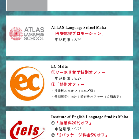
ATLAS Language School Malta
「円安応援プロモーション」
申込期限：8/26
EC Malta
①ワーホリ留学特別オファー
申込期限：8/27
②「特別オファー」
・
授業料20％オフ（8/25〆切）
・長期留学生向け！滞在先オファー（〆切未定）
Institute of English Language Studies Malta
「授業料20％オフ」
①
申込期限：9/25
「2パッケージ料金5%オフ」
②