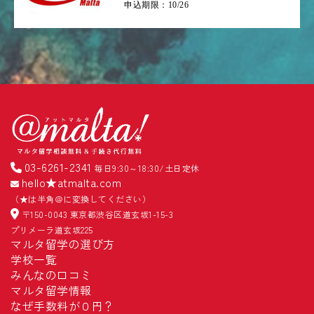
申込期限：10/26
03-6261-2341
毎日9:30～18:30/土日定休
hello★atmalta.com
（★は半角＠に変換してください）
〒150-0043 東京都渋谷区道玄坂1-15-3
プリメーラ道玄坂225
マルタ留学の選び方
学校一覧
みんなの口コミ
マルタ留学情報
なぜ手数料が０円？