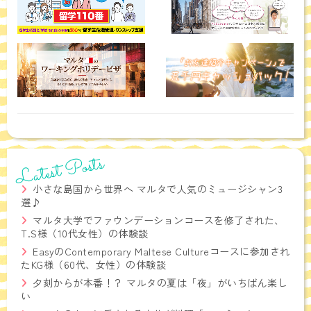
当社は、お客さまよりお預かりした個人情報を適切に管理し、次の
いずれかに該当する場合を除き、個人情報を第三者に開示いたしま
せん。
●お客さまの同意がある場合
●お客さまが希望されるサービスを行なうために当社が業務を委託
する業者に対して開示する場合
●法令に基づき開示することが必要である場合
個人情報の安全対策
当社は、個人情報の正確性及び安全性確保のために、セキュリティ
に万全の対策を講じています。
Latest Posts
ご本人の照会
お客さまがご本人の個人情報の照会・修正・削除などをご希望され
小さな島国から世界へ マルタで人気のミュージシャン3
る場合には、ご本人であることを確認の上、対応させていただきま
選♪
す。
マルタ大学でファウンデーションコースを修了された、
法令、規範の遵守と見直し
T.S様（10代女性）の体験談
当社は、保有する個人情報に関して適用される日本の法令、その他
EasyのContemporary Maltese Cultureコースに参加され
規範を遵守するとともに、本ポリシーの内容を適宜見直し、その改
たKG様（60代、女性）の体験談
善に努めます。
夕刻からが本番！？ マルタの夏は「夜」がいちばん楽し
お問い合せ
い
当社の個人情報の取扱に関するお問い合せは下記までご連絡くださ