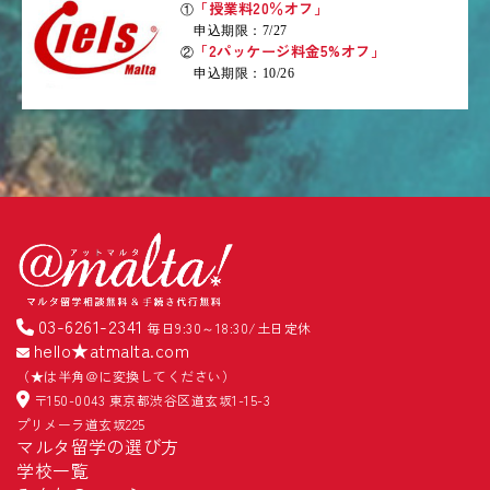
「授業料20％オフ」
①
申込期限：7/27
「2パッケージ料金5%オフ」
②
申込期限：10/26
03-6261-2341
毎日9:30～18:30/土日定休
hello★atmalta.com
（★は半角＠に変換してください）
〒150-0043 東京都渋谷区道玄坂1-15-3
プリメーラ道玄坂225
マルタ留学の選び方
学校一覧