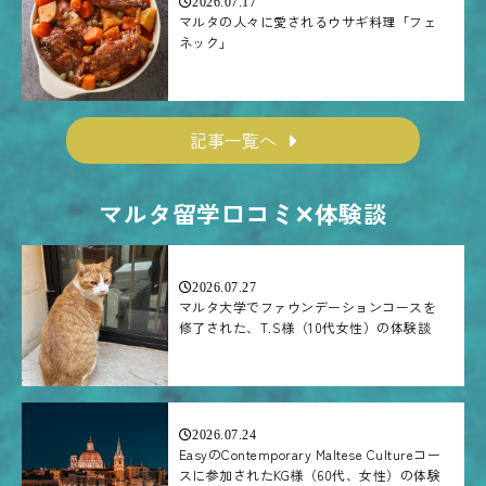
2026.07.17
マルタの人々に愛されるウサギ料理「フェ
ネック」
記事一覧へ
マルタ留学口コミ✕体験談
2026.07.27
マルタ大学でファウンデーションコースを
修了された、T.S様（10代女性）の体験談
2026.07.24
EasyのContemporary Maltese Cultureコー
スに参加されたKG様（60代、女性）の体験