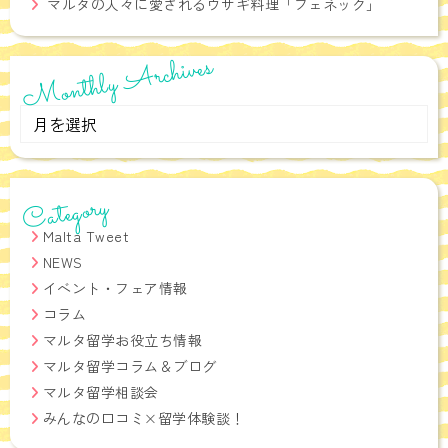
マルタの人々に愛されるウサギ料理「フェネック」
い。
Monthly Archives
アットマルタ運営 株式会社a domani
Email:ciao★adomani-italia.com (★を半角アットマークにしてくださ
Monthly
い)
Archives
Category
Malta Tweet
NEWS
イベント・フェア情報
コラム
マルタ留学お役立ち情報
マルタ留学コラム＆ブログ
マルタ留学相談会
みんなの口コミ×留学体験談！