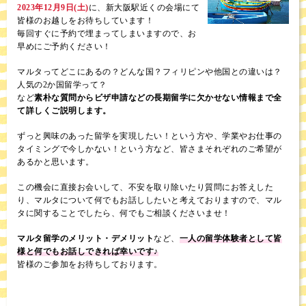
2023年12月9日(土)
に、新大阪駅近くの会場にて
皆様のお越しをお待ちしています！
毎回すぐに予約で埋まってしまいますので、お
早めにご予約ください！
マルタってどこにあるの？どんな国？フィリピンや他国との違いは？
人気の2か国留学って？
など
素朴な質問からビザ申請などの長期留学に欠かせない情報まで全
て詳しくご説明します。
ずっと興味のあった留学を実現したい！という方や、学業やお仕事の
タイミングで今しかない！という方など、皆さまそれぞれのご希望が
あるかと思います。
この機会に直接お会いして、不安を取り除いたり質問にお答えした
り、マルタについて何でもお話ししたいと考えておりますので、マル
タに関することでしたら、何でもご相談くださいませ！
マルタ留学のメリット・デメリット
など、
一人の留学体験者として皆
様と何でもお話しできれば幸いです♪
皆様のご参加をお待ちしております。