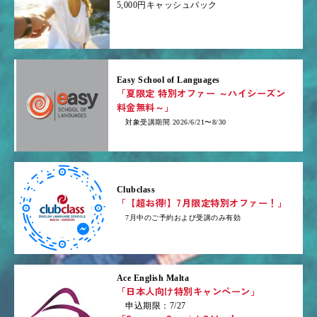
5,000円キャッシュバック
Easy School of Languages
「夏限定 特別オファー ～ハイシーズン
料金無料～」
対象受講期間 2026/6/21〜8/30
Clubclass
「【超お得!】7月限定特別オファー！」
7月中のご予約および受講のみ有効
Ace English Malta
「日本人向け特別キャンペーン」
申込期限：7/27