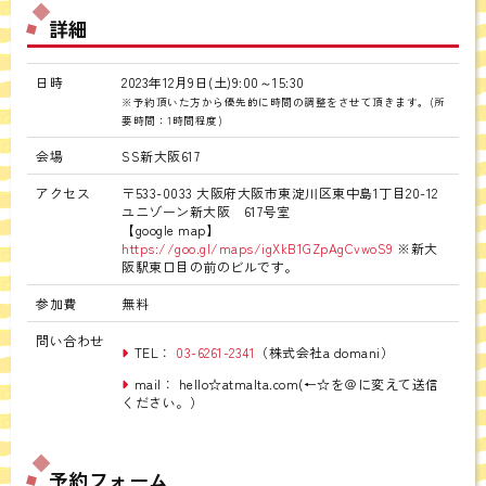
詳細
日時
2023年12月9日(土)9:00～15:30
※予約頂いた方から優先的に時間の調整をさせて頂きます。(所
要時間：1時間程度)
会場
SS新大阪617
アクセス
〒533-0033 大阪府大阪市東淀川区東中島1丁目20-12
ユニゾーン新大阪 617号室
【google map】
https://goo.gl/maps/igXkB1GZpAgCvwoS9
※新大
阪駅東口目の前のビルです。
参加費
無料
問い合わせ
TEL：
03-6261-2341
（株式会社a domani）
mail： hello☆atmalta.com(←☆を＠に変えて送信
ください。）
予約フォーム