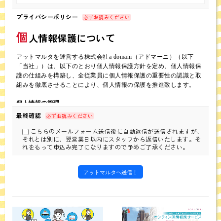
プライバシーポリシー
必ずお読みください
個
人情報保護について
アットマルタを運営する株式会社a domani（アドマーニ）（以下
「当社」）は、以下のとおり個人情報保護方針を定め、個人情報保
護の仕組みを構築し、全従業員に個人情報保護の重要性の認識と取
組みを徹底させることにより、個人情報の保護を推進致します。
個人情報の管理
当社は、お客さまの個人情報を正確かつ最新の状態に保ち、個人情
最終確認
必ずお読みください
報への不正アクセス・紛失・破損・改ざん・漏洩などを防止するた
こちらのメールフォーム送信後に自動返信が送信されますが、
め、セキュリティシステムの維持・管理体制の整備・社員教育の
それとは別に、翌営業日以内にスタッフから返信いたします。そ
徹底等の必要な措置を講じ、安全対策を実施し個人情報の厳重な管
れをもって申込み完了になりますので予めご了承ください。
理を行ないます。
個人情報の利用目的
お客さまからお預かりした個人情報は、当社からのご連絡や業務の
ご案内やご質問に対する回答として、電子メールや資料のご送付に
利用いたします。
個人情報の第三者への開示・提供の禁止