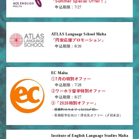
「Summer Special Offer！」
申込期限：7/27
ATLAS Language School Malta
「円安応援プロモーション」
申込期限：8/26
EC Malta
①7月の特別オファー
申込期限：7/28
②ワーホリ留学特別オファー
申込期限：8/27
③「2026特別オファー」
・
授業料15％オフ（12/22〆切）
・長期留学生向け！滞在先オファー（〆切未定）
Institute of English Language Studies Malta