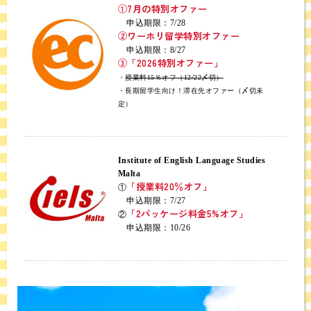
①7月の特別オファー
申込期限：7/28
②ワーホリ留学特別オファー
申込期限：8/27
③「2026特別オファー」
・
授業料15％オフ（12/22〆切）
・長期留学生向け！滞在先オファー（〆切未
定）
Institute of English Language Studies
Malta
「授業料20％オフ」
①
申込期限：7/27
「2パッケージ料金5%オフ」
②
申込期限：10/26