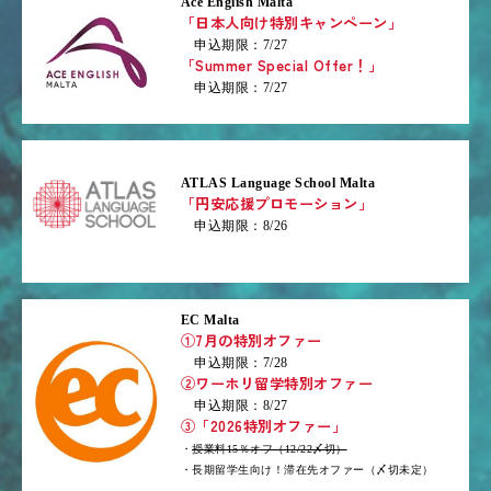
Ace English Malta
「日本人向け特別キャンペーン」
申込期限：7/27
「Summer Special Offer！」
申込期限：7/27
ATLAS Language School Malta
「円安応援プロモーション」
申込期限：8/26
EC Malta
①7月の特別オファー
申込期限：7/28
②ワーホリ留学特別オファー
申込期限：8/27
③「2026特別オファー」
・
授業料15％オフ（12/22〆切）
・長期留学生向け！滞在先オファー（〆切未定）