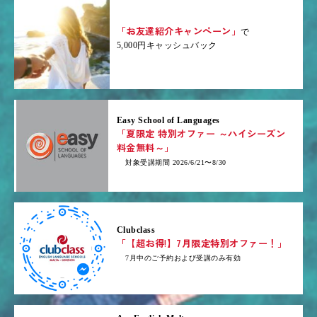
「お友達紹介キャンペーン」
で
5,000円キャッシュバック
Easy School of Languages
「夏限定 特別オファー ～ハイシーズン
料金無料～」
対象受講期間 2026/6/21〜8/30
Clubclass
「【超お得!】7月限定特別オファー！」
7月中のご予約および受講のみ有効