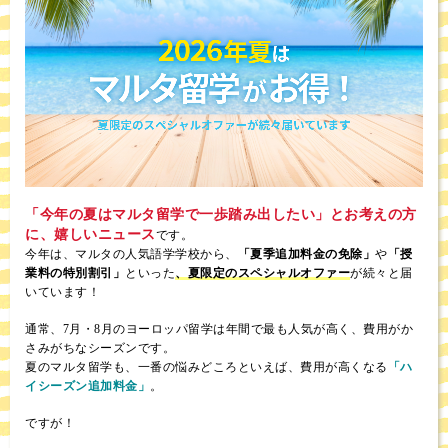
「今年の夏はマルタ留学で一歩踏み出したい」とお考えの方
に、嬉しいニュース
です。
今年は、マルタの人気語学学校から、
「夏季追加料金の免除」
や
「授
業料の特別割引」
といった
、夏限定のスペシャルオファー
が続々と届
いています！
通常、7月・8月のヨーロッパ留学は年間で最も人気が高く、費用がか
さみがちなシーズンです。
夏のマルタ留学も、一番の悩みどころといえば、費用が高くなる
「ハ
イシーズン追加料金」
。
ですが！