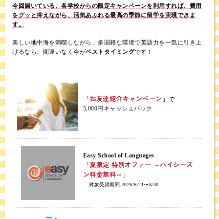
今回届いている、各学校からの限定キャンペーンを利用すれば、費用
をグッと抑えながら、活気あふれる最高の季節に留学を実現できま
す。
美しい地中海を満喫しながら、多国籍な環境で英語力を一気に引き上
げるなら、間違いなく今が
ベストタイミング
です！
「お友達紹介キャンペーン」
で
5,000円キャッシュバック
Easy School of Languages
「夏限定 特別オファー ～ハイシーズ
ン料金無料～」
対象受講期間 2026/6/21〜8/30