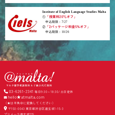
Institute of English Language Studies Malta
「授業料20％オフ」
①
申込期限：7/27
「2パッケージ料金5%オフ」
②
申込期限：10/26
03-6261-2341
毎日9:30～18:30/土日定休
hello★atmalta.com
（★は半角＠に変換してください）
〒150-0043 東京都渋谷区道玄坂1-15-3
プリメーラ道玄坂225