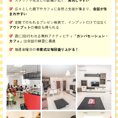
スタッフや先生との距離が近く、
質問しやすい
広々とした廊下やカフェに自然と生徒が集まり、
会話が生
まれやすい
定期で行われるプレゼン発表で、インプットだけではなく
アウトプット
の機会も得られる
週に2回行われる無料アクティビティ
「カンバセーション・
カフェ」
は会話の練習に最適
毎週金曜日の
卒業式は毎回盛り上がる！