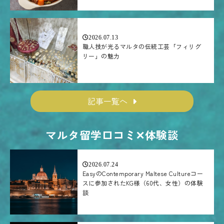
2026.07.13
職人技が光るマルタの伝統工芸「フィリグ
リー」の魅力
記事一覧へ
マルタ留学口コミ✕体験談
2026.07.24
EasyのContemporary Maltese Cultureコー
スに参加されたKG様（60代、女性）の体験
談