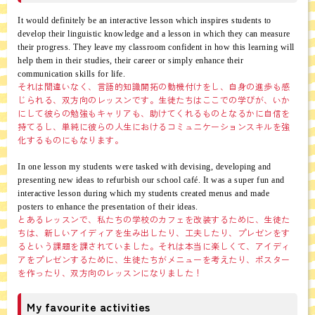
It would definitely be an interactive lesson which inspires students to
develop their linguistic knowledge and a lesson in which they can measure
their progress. They leave my classroom confident in how this learning will
help them in their studies, their career or simply enhance their
communication skills for life.
それは間違いなく、言語的知識開拓の動機付けをし、自身の進歩も感
じられる、双方向のレッスンです。生徒たちはここでの学びが、いか
にして彼らの勉強もキャリアも、助けてくれるものとなるかに自信を
持てるし、単純に彼らの人生におけるコミュニケーションスキルを強
化するものにもなります。
In one lesson my students were tasked with devising, developing and
presenting new ideas to refurbish our school café. It was a super fun and
interactive lesson during which my students created menus and made
posters to enhance the presentation of their ideas.
とあるレッスンで、私たちの学校のカフェを改装するために、生徒た
ちは、新しいアイディアを生み出したり、工夫したり、プレゼンをす
るという課題を課されていました。それは本当に楽しくて、アイディ
アをプレゼンするために、生徒たちがメニューを考えたり、ポスター
を作ったり、双方向のレッスンになりました！
My favourite activities