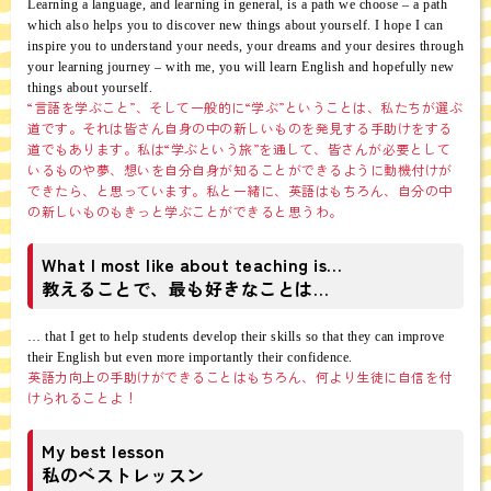
Learning a language, and learning in general, is a path we choose – a path
which also helps you to discover new things about yourself. I hope I can
inspire you to understand your needs, your dreams and your desires through
your learning journey – with me, you will learn English and hopefully new
things about yourself.
“言語を学ぶこと”、そして一般的に“学ぶ”ということは、私たちが選ぶ
道です。それは皆さん自身の中の新しいものを発見する手助けをする
道でもあります。私は“学ぶという旅”を通して、皆さんが必要として
いるものや夢、想いを自分自身が知ることができるように動機付けが
できたら、と思っています。私と一緒に、英語はもちろん、自分の中
の新しいものもきっと学ぶことができると思うわ。
What I most like about teaching is…
教えることで、最も好きなことは…
… that I get to help students develop their skills so that they can improve
their English but even more importantly their confidence.
英語力向上の手助けができることはもちろん、何より生徒に自信を付
けられることよ！
My best lesson
私のベストレッスン