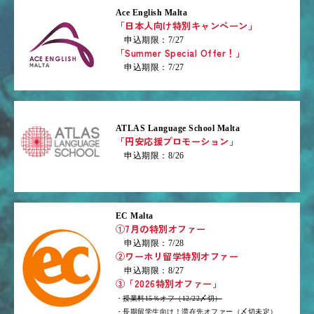
Ace English Malta
「日本人向け特別キャンペーン」
申込期限：7/27
「Summer Special Offer！」
申込期限：7/27
ATLAS Language School Malta
「円安応援プロモーション」
申込期限：8/26
EC Malta
①7月の特別オファー
申込期限：7/28
②ワーホリ留学特別オファー
申込期限：8/27
③「2026特別オファー」
・
授業料15％オフ（12/22〆切）
・長期留学生向け！滞在先オファー（〆切未定）