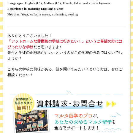
Languages
: English (L1), Maltese (L1), French, Italian and a little Japanese
Experience in teaching English
: 8 years
Hobbies
: Yoga, walks in nature, swimming, reading
ありがとうございました！
「アットホームな雰囲気の学校に行きたい！」というご希望の方には
ぴったりな学校
だと思いますよ♪
先生と生徒の距離感が近い、というのがこの学校の強みではないでし
ょうか！
こちらの学校に興味がある、話を聞いてみたい！という方は、ぜひご
相談ください！