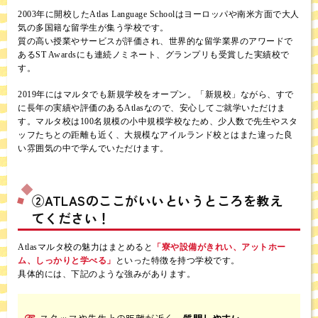
2003年に開校したAtlas Language Schoolはヨーロッパや南米方面で大人
気の多国籍な留学生が集う学校です。
質の高い授業やサービスが評価され、世界的な留学業界のアワードで
あるST Awardsにも連続ノミネート、グランプリも受賞した実績校で
す。
2019年にはマルタでも新規学校をオープン。「新規校」ながら、すで
に長年の実績や評価のあるAtlasなので、安心してご就学いただけま
す。マルタ校は100名規模の小中規模学校なため、少人数で先生やスタ
ッフたちとの距離も近く、大規模なアイルランド校とはまた違った良
い雰囲気の中で学んでいただけます。
②ATLASのここがいいというところを教え
てください！
Atlasマルタ校の魅力はまとめると
「寮や設備がきれい、アットホー
ム、しっかりと学べる」
といった特徴を持つ学校です。
具体的には、下記のような強みがあります。