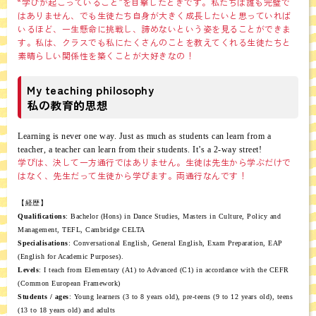
“学びが起こっていること”を目撃したときです。私たちは誰も完璧で
はありません、でも生徒たち自身が大きく成長したいと思っていれば
いるほど、一生懸命に挑戦し、諦めないという姿を見ることができま
す。私は、クラスでも私にたくさんのことを教えてくれる生徒たちと
素晴らしい関係性を築くことが大好きなの！
My teaching philosophy
私の教育的思想
Learning is never one way. Just as much as students can learn from a
teacher, a teacher can learn from their students. It’s a 2-way street!
学びは、決して一方通行ではありません。生徒は先生から学ぶだけで
はなく、先生だって生徒から学びます。両通行なんです！
【経歴】
Qualifications
: Bachelor (Hons) in Dance Studies, Masters in Culture, Policy and
Management, TEFL, Cambridge CELTA
Specialisations
: Conversational English, General English, Exam Preparation, EAP
(English for Academic Purposes).
Levels
: I teach from Elementary (A1) to Advanced (C1) in accordance with the CEFR
(Common European Framework)
Students / ages
: Young learners (3 to 8 years old), pre-teens (9 to 12 years old), teens
(13 to 18 years old) and adults