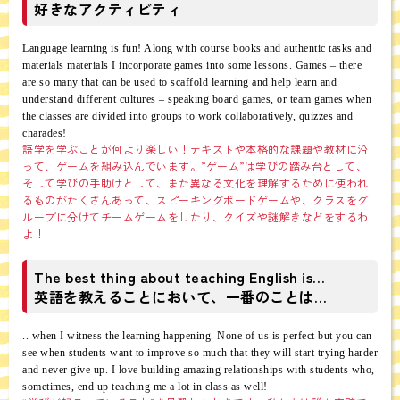
好きなアクティビティ
Language learning is fun! Along with course books and authentic tasks and
materials materials I incorporate games into some lessons. Games – there
are so many that can be used to scaffold learning and help learn and
understand different cultures – speaking board games, or team games when
the classes are divided into groups to work collaboratively, quizzes and
charades!
語学を学ぶことが何より楽しい！テキストや本格的な課題や教材に沿
って、ゲームを組み込んでいます。”ゲーム”は学びの踏み台として、
そして学びの手助けとして、また異なる文化を理解するために使われ
るものがたくさんあって、スピーキングボードゲームや、クラスをグ
ループに分けてチームゲームをしたり、クイズや謎解きなどをするわ
よ！
The best thing about teaching English is…
英語を教えることにおいて、一番のことは…
.. when I witness the learning happening. None of us is perfect but you can
see when students want to improve so much that they will start trying harder
and never give up. I love building amazing relationships with students who,
sometimes, end up teaching me a lot in class as well!