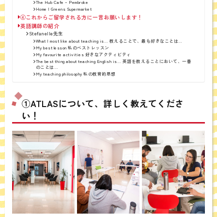
The Hub Cafe – Pembroke
Home | Greens Supermarket
④これからご留学される方に一言お願いします！
英語講師の紹介
Stefanelle先生
What I most like about teaching is… 教えることで、最も好きなことは…
My best lesson 私のベストレッスン
My favourite activities 好きなアクティビティ
The best thing about teaching English is… 英語を教えることにおいて、一番
のことは…
My teaching philosophy 私の教育的思想
①ATLASについて、詳しく教えてくださ
い！