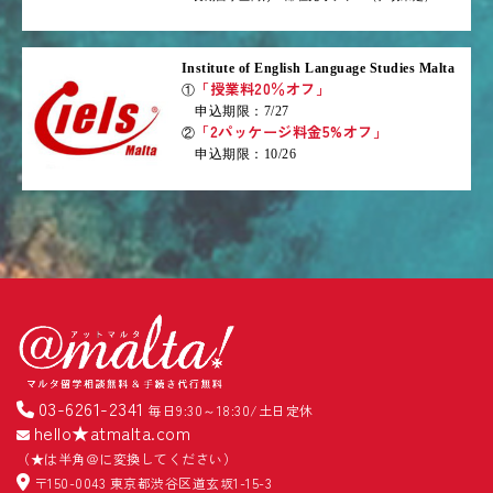
Institute of English Language Studies Malta
「授業料20％オフ」
①
申込期限：7/27
「2パッケージ料金5%オフ」
②
申込期限：10/26
03-6261-2341
毎日9:30～18:30/土日定休
hello★atmalta.com
（★は半角＠に変換してください）
〒150-0043 東京都渋谷区道玄坂1-15-3