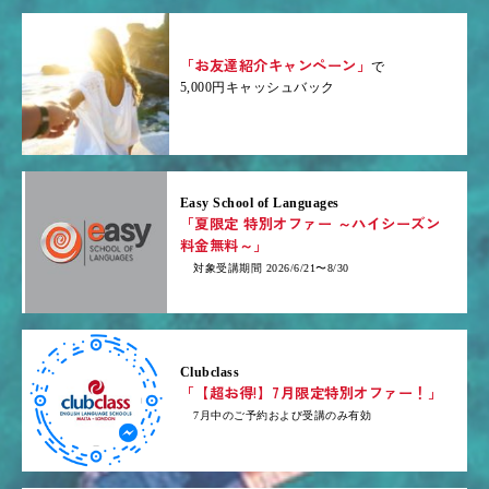
「お友達紹介キャンペーン」
で
5,000円キャッシュバック
Easy School of Languages
「夏限定 特別オファー ～ハイシーズン
料金無料～」
対象受講期間 2026/6/21〜8/30
Clubclass
「【超お得!】7月限定特別オファー！」
7月中のご予約および受講のみ有効