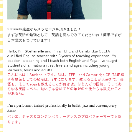
Stefanelle先生からメッセージを頂きました！
まずは英語の勉強として、英語を読んでみてくださいね！簡単ですが
日本語訳もつけています！
Hello, I’m
Stefanelle
and I’m a TEFL and Cambridge CELTA
qualified English teacher with 5 years of teaching experience. My
passion is teaching and I teach both English and Yoga. I’ve taught
students of all nationalities, levels and ages including young
learners, teens and adults.
こんにちは！Stefanelleです。私は、TEFL and Cambridge CELTA資格
所有講師としての経歴は、5年になります。教えることが大好きで、英
語も、そしてYogaも教えることが好きよ。ほとんどの国籍、そしてあ
らゆる英語レベル、幼い子も含めてどの年齢の生徒たちも教えたこと
があるわ。
I’m a performer, trained professionally in ballet, jazz and contemporary
dance.
バレエ、ジャズ＆コンテンポラリーダンスのプロパフォーマーでもあ
ります。